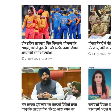
टीम इंडिया सावधान, जिस जिम्बाब्वे को कमजोर
नोएडा में घरों में 
समझा, वही दे चुका है 3 बड़े झटके, कप्तान श्रेयस
गिरफ्तार, चोरी क
अय्यर की होगी अग्निपरीक्षा
4 July 2026 - 9
21 July 2026 - 5:25 PM
मान सरकार द्वारा लाए गए बेअदबी विरोधी सख्त
समावेशी विकास क
कानून के तहत उम्रकैद और 25 लाख रुपये का
महत्वपूर्ण: अतुल अ