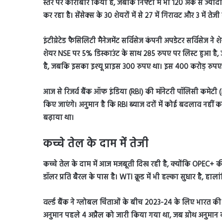
स्तर पर कारोबार किया है
,
जबकि निफ्टी में भी
120
अंक से ज्याद
कर रहा है। सेंसेक्स के
30
शेयरों में से
27
में गिरावट और
3
में तेज
इंटीग्रेटेड फैसिलिटी मैनेजमेंट सर्विसेज कंपनी अपडेटर सर्विसेज 
शेयर
NSE
पर
5%
डिस्काउंट के साथ
285
रुपए पर लिस्ट हुआ है
,
है
,
जबकि इसका इश्यू प्राइस
300
रुपए था। इस
400
करोड़ रुपए
आज से रिजर्व बैंक ऑफ इंडिया (
RBI)
की मॉनेटरी पॉलिसी कमेटी (
किए जाएंगे। अनुमान है कि
RBI
ब्याज दरों में कोई बदलाव नहीं क
बढ़ाया था।
कच्चे तेल के दाम में तेजी
कच्चे तेल के दाम में आज मजबूती दिख रही है
,
क्योंकि
OPEC+
की
डॉलर प्रति बैरल के पास है।
WTI
क्रूड में भी हल्का सुधार है
,
हाला
वर्ल्ड बैंक ने ग्लोबल चिंताओं के बीच
2023-24
के लिए भारत की ग
अनुमान पहले
4
अप्रैल को जारी किया गया था
,
जब ग्रोथ अनुमान