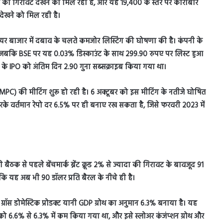
ा की गिरावट देखने को मिल रही है
,
और यह
19,400
के स्तर पर कारोबार
ी देखने को मिल रही है।
ने शेयर बाजार में दबाव के चलते कमजोर लिस्टिंग की घोषणा की है। कंपनी के
जबकि
BSE
पर यह
0.03%
डिस्काउंट के साथ
299.90
रुपए पर लिस्ट हुआ
 के
IPO
को अंतिम दिन
2.90
गुना सब्सक्राइब किया गया था।
MPC)
की मीटिंग शुरू हो रही है।
6
अक्टूबर को इस मीटिंग के नतीजे घोषित
रके वर्तमान रेपो दर
6.5%
पर ही बनाए रख सकता है
,
जिसे फरवरी
2023
में
 बैठक से पहले बेंचमार्क ब्रेंट क्रूड
2%
से ज्यादा की गिरावट के बावजूद
91
ंकि यह अब भी
90
डॉलर प्रति बैरल के नीचे ही है।
्रॉस डोमेस्टिक प्रोडक्ट यानी
GDP
ग्रोथ का अनुमान
6.3%
बनाया है। यह
 को
6.6%
से
6.3%
में कम किया गया था
,
और इसे स्लोअर कंजंप्शन ग्रोथ और