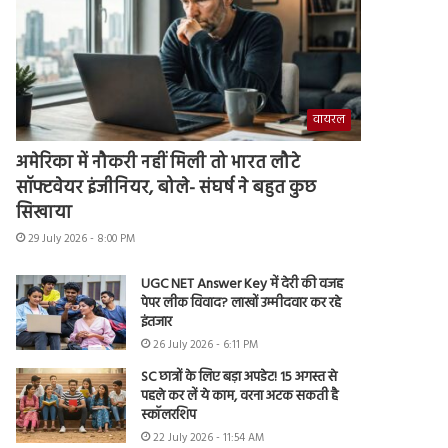
वायरल
अमेरिका में नौकरी नहीं मिली तो भारत लौटे
सॉफ्टवेयर इंजीनियर, बोले- संघर्ष ने बहुत कुछ
सिखाया
29 July 2026 - 8:00 PM
UGC NET Answer Key में देरी की वजह
पेपर लीक विवाद? लाखों उम्मीदवार कर रहे
इंतजार
26 July 2026 - 6:11 PM
SC छात्रों के लिए बड़ा अपडेट! 15 अगस्त से
पहले कर लें ये काम, वरना अटक सकती है
स्कॉलरशिप
22 July 2026 - 11:54 AM