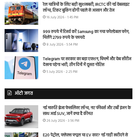
रेल यात्रियों के लिए बड़ी खुशखबरी, IRCTC की नई वेबसाइट
लॉन्च, टिकट बुकिंग होगी पहले से आसान और तेज
16 July 2026 - 1:45 PM
999 रुपये में रिजर्व करें Samsung का नया फोल्डेबल फोन,
मिलेंगे 2799 रुपये के फायदे
8 July 2026 - 5:54 PM
Telegram पर सरकार का बड़ा एक्शन, फिल्में और वेब सीरीज
देखना पड़ेगा भारी, तीन दिनों में दूसरा नोटिस
5 July 2026 - 2:25 PM
ऑटो जगत
नई मारुति ब्रेजा फेसलिफ्ट लॉन्च, नए फीचर्स और टर्बो इंजन के
साथ आई SUV, जानें क्या है कीमत
26 July 2026 - 3:56 PM
E20 पेट्रोल, फ्लेक्स फ्यूल या EV कार? नई गाड़ी खरीदने से