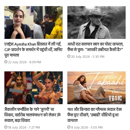
एक्ट्रेस Ayesha Khan हिरासत में ली गईं,
आधी रात सलमान खान का पोस्ट वायरल,
CJP प्रदर्शन के समर्थन में पहुंची थीं, जानिए
फैंस से पूछा- “आपकी तबीयत कैसी है?”
पूरा मामला
20 July 2026 - 5:30 PM
22 July 2026 - 8:09 PM
जैकलीन फर्नांडिस के गाने ‘जुगनी’ पर
यश और कियारा का ग्लैमरस अंदाज देख
विवाद, वार्डरोब मालफंक्शन को लेकर उठे
फैंस हुए दीवाने, ‘तबाही’ वीडियो हुआ
सवाल, बढ़ा विवाद
वायरल
18 July 2026 - 7:27 PM
8 July 2026 - 5:05 PM