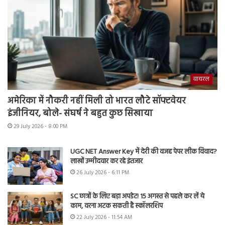
वायरल
अमेरिका में नौकरी नहीं मिली तो भारत लौटे सॉफ्टवेयर
इंजीनियर, बोले- संघर्ष ने बहुत कुछ सिखाया
29 July 2026 - 8:00 PM
UGC NET Answer Key में देरी की वजह पेपर लीक विवाद?
लाखों उम्मीदवार कर रहे इंतजार
26 July 2026 - 6:11 PM
SC छात्रों के लिए बड़ा अपडेट! 15 अगस्त से पहले कर लें ये
काम, वरना अटक सकती है स्कॉलरशिप
22 July 2026 - 11:54 AM