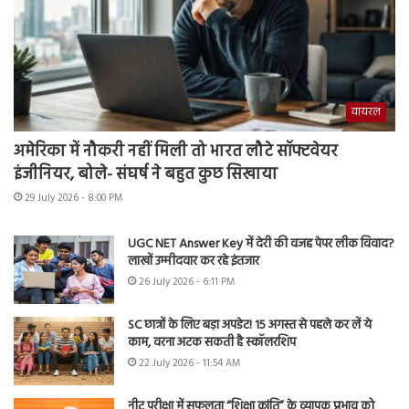
वायरल
अमेरिका में नौकरी नहीं मिली तो भारत लौटे सॉफ्टवेयर
इंजीनियर, बोले- संघर्ष ने बहुत कुछ सिखाया
29 July 2026 - 8:00 PM
UGC NET Answer Key में देरी की वजह पेपर लीक विवाद?
लाखों उम्मीदवार कर रहे इंतजार
26 July 2026 - 6:11 PM
SC छात्रों के लिए बड़ा अपडेट! 15 अगस्त से पहले कर लें ये
काम, वरना अटक सकती है स्कॉलरशिप
22 July 2026 - 11:54 AM
नीट परीक्षा में सफलता “शिक्षा क्रांति” के व्यापक प्रभाव को