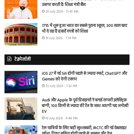
उजागर करती है: शिक्षा मंत्री बैंस
20 July 2026 - 11:43 AM
1715 में शुरू हुआ भारत का सबसे पुराना स्कूल, 300 साल बाद
भी दे रहा है हजारों छात्रों को शिक्षा
19 July 2026 - 7:14 PM
टेक्नोलॉजी
iOS 27 में नई Siri होगी पहले से ज्यादा स्मार्ट, ChatGPT और
Gemini को देगी टक्कर
25 July 2026 - 7:52 PM
Audi और Apple के पूर्व डिजाइनरों ने बनाई लग्जरी इलेक्ट्रिक
बग्गी, 100 किमी से ज्यादा की रेंज के साथ आएगी यह अनोखी
EV
19 July 2026 - 4:48 PM
रेल यात्रियों के लिए बड़ी खुशखबरी, IRCTC की नई वेबसाइट
लॉन्च, टिकट बुकिंग होगी पहले से आसान और तेज