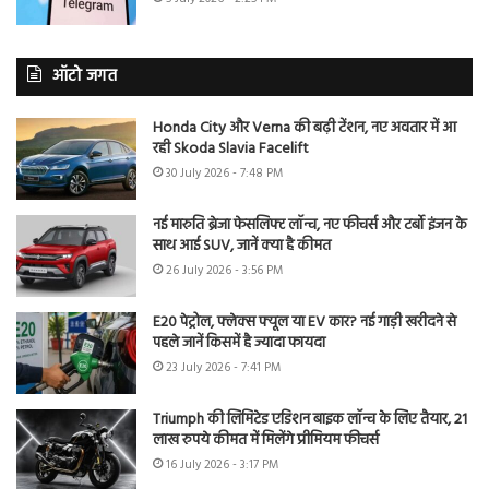
ऑटो जगत
Honda City और Verna की बढ़ी टेंशन, नए अवतार में आ
रही Skoda Slavia Facelift
30 July 2026 - 7:48 PM
नई मारुति ब्रेजा फेसलिफ्ट लॉन्च, नए फीचर्स और टर्बो इंजन के
साथ आई SUV, जानें क्या है कीमत
26 July 2026 - 3:56 PM
E20 पेट्रोल, फ्लेक्स फ्यूल या EV कार? नई गाड़ी खरीदने से
पहले जानें किसमें है ज्यादा फायदा
23 July 2026 - 7:41 PM
Triumph की लिमिटेड एडिशन बाइक लॉन्च के लिए तैयार, 21
लाख रुपये कीमत में मिलेंगे प्रीमियम फीचर्स
16 July 2026 - 3:17 PM