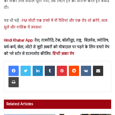
को लेकर उनसे सवाल पूछा गया, तब उन्होंने ट्रंप की तारीफ करते हुए बधाई
दी।
यह भी पढ़ें :
PM मोदी एक हफ्ते में नौ रैलियां और एक रोड शो करेंगे, आज
धुले और नासिक में जनसभा
Hindi Khabar App:
देश, राजनीति, टेक, बॉलीवुड, राष्ट्र, बिज़नेस, ज्योतिष,
धर्म-कर्म, खेल, ऑटो से जुड़ी ख़बरों को मोबाइल पर पढ़ने के लिए हमारे ऐप
को प्ले स्टोर से डाउनलोड कीजिए.
हिन्दी ख़बर ऐप
LinkedIn
Tumblr
Pinterest
Reddit
VKontakte
Share via Email
Print
Related Articles