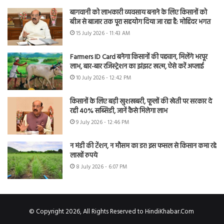
बागवानी को लाभकारी व्यवसाय बनाने के लिए किसानों को
बीज से बाजार तक पूरा सहयोग दिया जा रहा है: मोहिंदर भगत
15 July 2026 - 11:43 AM
Farmers ID Card बनेगा किसानों की पहचान, मिलेंगे भरपूर
लाभ, बार-बार रजिस्ट्रेशन का झंझट खत्म, ऐसे करें अप्लाई
10 July 2026 - 12:42 PM
किसानों के लिए बड़ी खुशखबरी, फूलों की खेती पर सरकार दे
रही 40% सब्सिडी, जानें कैसे मिलेगा लाभ
9 July 2026 - 12:46 PM
न मंडी की टेंशन, न मौसम का डर! इस फसल से किसान कमा रहे
लाखों रुपये
8 July 2026 - 6:07 PM
© Copyright 2026, All Rights Reserved to HindiKhabar.Com