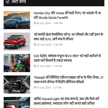
ऑटो जगत
Honda City और Verna की बढ़ी टेंशन, नए अवतार में आ
रही Skoda Slavia Facelift
30 July 2026 - 7:48 PM
नई मारुति ब्रेजा फेसलिफ्ट लॉन्च, नए फीचर्स और टर्बो इंजन के
साथ आई SUV, जानें क्या है कीमत
26 July 2026 - 3:56 PM
E20 पेट्रोल, फ्लेक्स फ्यूल या EV कार? नई गाड़ी खरीदने से
पहले जानें किसमें है ज्यादा फायदा
23 July 2026 - 7:41 PM
Triumph की लिमिटेड एडिशन बाइक लॉन्च के लिए तैयार, 21
लाख रुपये कीमत में मिलेंगे प्रीमियम फीचर्स
16 July 2026 - 3:17 PM
जानिए Hazard Light का क्या काम है, कब और कैसे करें
इसका इस्तेमाल, ज्यादातर लोग नहीं जानते सही तरीका