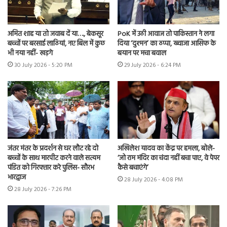
अमित शाह या तो जवाब दें या…., बेकसूर
PoK में उठी आवाज तो पाकिस्तान ने लगा
बच्चों पर बरसाई लाठियां, नए बिल में कुछ
दिया ‘दुश्मन’ का ठप्पा, ख्वाजा आसिफ के
भी नया नहीं- खड़गे
बयान पर मचा बवाल
30 July 2026 - 5:20 PM
29 July 2026 - 6:24 PM
जंतर मंतर के प्रदर्शन से घर लौट रहे दो
अखिलेश यादव का केंद्र पर हमला, बोले-
बच्चों के साथ मारपीट करने वाले सत्यम
‘जो राम मंदिर का चंदा नहीं बचा पाए, वे पेपर
पंडित को गिरफ्तार करे पुलिस- सौरभ
कैसे बचाएंगे’
भारद्वाज
28 July 2026 - 4:08 PM
28 July 2026 - 7:26 PM