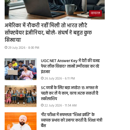
वायरल
अमेरिका में नौकरी नहीं मिली तो भारत लौटे
सॉफ्टवेयर इंजीनियर, बोले- संघर्ष ने बहुत कुछ
सिखाया
29 July 2026 - 8:00 PM
UGC NET Answer Key में देरी की वजह
पेपर लीक विवाद? लाखों उम्मीदवार कर रहे
इंतजार
26 July 2026 - 6:11 PM
SC छात्रों के लिए बड़ा अपडेट! 15 अगस्त से
पहले कर लें ये काम, वरना अटक सकती है
स्कॉलरशिप
22 July 2026 - 11:54 AM
नीट परीक्षा में सफलता “शिक्षा क्रांति” के
व्यापक प्रभाव को उजागर करती है: शिक्षा मंत्री
बैंस