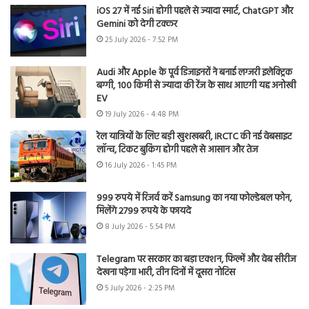
iOS 27 में नई Siri होगी पहले से ज्यादा स्मार्ट, ChatGPT और
Gemini को देगी टक्कर
25 July 2026 - 7:52 PM
Audi और Apple के पूर्व डिजाइनरों ने बनाई लग्जरी इलेक्ट्रिक
बग्गी, 100 किमी से ज्यादा की रेंज के साथ आएगी यह अनोखी
EV
19 July 2026 - 4:48 PM
रेल यात्रियों के लिए बड़ी खुशखबरी, IRCTC की नई वेबसाइट
लॉन्च, टिकट बुकिंग होगी पहले से आसान और तेज
16 July 2026 - 1:45 PM
999 रुपये में रिजर्व करें Samsung का नया फोल्डेबल फोन,
मिलेंगे 2799 रुपये के फायदे
8 July 2026 - 5:54 PM
Telegram पर सरकार का बड़ा एक्शन, फिल्में और वेब सीरीज
देखना पड़ेगा भारी, तीन दिनों में दूसरा नोटिस
5 July 2026 - 2:25 PM