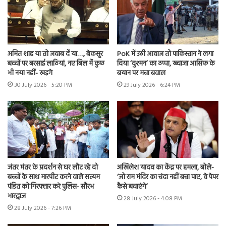
अमित शाह या तो जवाब दें या…., बेकसूर
PoK में उठी आवाज तो पाकिस्तान ने लगा
बच्चों पर बरसाई लाठियां, नए बिल में कुछ
दिया ‘दुश्मन’ का ठप्पा, ख्वाजा आसिफ के
भी नया नहीं- खड़गे
बयान पर मचा बवाल
30 July 2026 - 5:20 PM
29 July 2026 - 6:24 PM
जंतर मंतर के प्रदर्शन से घर लौट रहे दो
अखिलेश यादव का केंद्र पर हमला, बोले-
बच्चों के साथ मारपीट करने वाले सत्यम
‘जो राम मंदिर का चंदा नहीं बचा पाए, वे पेपर
पंडित को गिरफ्तार करे पुलिस- सौरभ
कैसे बचाएंगे’
भारद्वाज
28 July 2026 - 4:08 PM
28 July 2026 - 7:26 PM