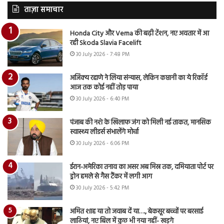
ताज़ा समाचार
Honda City और Verna की बढ़ी टेंशन, नए अवतार में आ
रही Skoda Slavia Facelift
30 July 2026 - 7:48 PM
अजिंक्य रहाणे ने लिया संन्यास, लेकिन कप्तानी का ये रिकॉर्ड
आज तक कोई नहीं तोड़ पाया
30 July 2026 - 6:40 PM
पंजाब की नशे के खिलाफ जंग को मिली नई ताकत, मानसिक
स्वास्थ्य लीडर्स संभालेंगे मोर्चा
30 July 2026 - 6:06 PM
ईरान-अमेरिका तनाव का असर अब मिस्र तक, दमियाता पोर्ट पर
ड्रोन हमले से गैस टैंकर में लगी आग
30 July 2026 - 5:42 PM
अमित शाह या तो जवाब दें या…., बेकसूर बच्चों पर बरसाई
लाठियां, नए बिल में कुछ भी नया नहीं- खड़गे