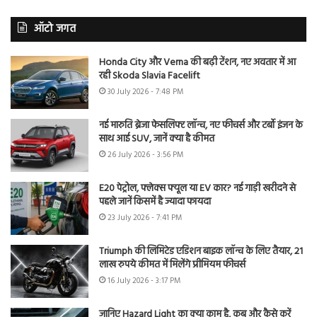
ऑटो जगत
Honda City और Verna की बढ़ी टेंशन, नए अवतार में आ
रही Skoda Slavia Facelift
30 July 2026 - 7:48 PM
नई मारुति ब्रेजा फेसलिफ्ट लॉन्च, नए फीचर्स और टर्बो इंजन के
साथ आई SUV, जानें क्या है कीमत
26 July 2026 - 3:56 PM
E20 पेट्रोल, फ्लेक्स फ्यूल या EV कार? नई गाड़ी खरीदने से
पहले जानें किसमें है ज्यादा फायदा
23 July 2026 - 7:41 PM
Triumph की लिमिटेड एडिशन बाइक लॉन्च के लिए तैयार, 21
लाख रुपये कीमत में मिलेंगे प्रीमियम फीचर्स
16 July 2026 - 3:17 PM
जानिए Hazard Light का क्या काम है, कब और कैसे करें