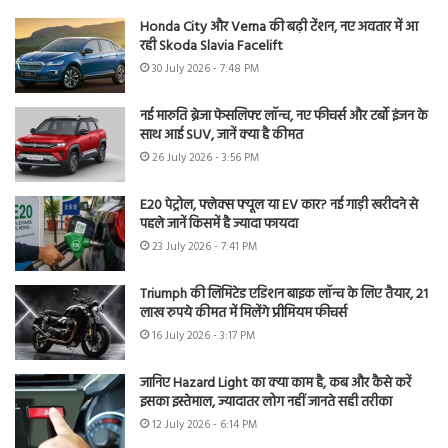
Honda City और Verna की बढ़ी टेंशन, नए अवतार में आ
रही Skoda Slavia Facelift
30 July 2026 - 7:48 PM
नई मारुति ब्रेजा फेसलिफ्ट लॉन्च, नए फीचर्स और टर्बो इंजन के
साथ आई SUV, जानें क्या है कीमत
26 July 2026 - 3:56 PM
E20 पेट्रोल, फ्लेक्स फ्यूल या EV कार? नई गाड़ी खरीदने से
पहले जानें किसमें है ज्यादा फायदा
23 July 2026 - 7:41 PM
Triumph की लिमिटेड एडिशन बाइक लॉन्च के लिए तैयार, 21
लाख रुपये कीमत में मिलेंगे प्रीमियम फीचर्स
16 July 2026 - 3:17 PM
जानिए Hazard Light का क्या काम है, कब और कैसे करें
इसका इस्तेमाल, ज्यादातर लोग नहीं जानते सही तरीका
12 July 2026 - 6:14 PM