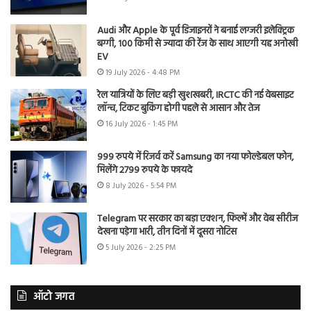
Audi और Apple के पूर्व डिजाइनरों ने बनाई लग्जरी इलेक्ट्रिक
बग्गी, 100 किमी से ज्यादा की रेंज के साथ आएगी यह अनोखी
EV
19 July 2026 - 4:48 PM
रेल यात्रियों के लिए बड़ी खुशखबरी, IRCTC की नई वेबसाइट
लॉन्च, टिकट बुकिंग होगी पहले से आसान और तेज
16 July 2026 - 1:45 PM
999 रुपये में रिजर्व करें Samsung का नया फोल्डेबल फोन,
मिलेंगे 2799 रुपये के फायदे
8 July 2026 - 5:54 PM
Telegram पर सरकार का बड़ा एक्शन, फिल्में और वेब सीरीज
देखना पड़ेगा भारी, तीन दिनों में दूसरा नोटिस
5 July 2026 - 2:25 PM
ऑटो जगत