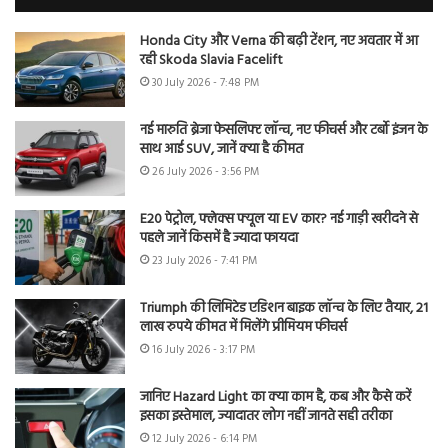
Honda City और Verna की बढ़ी टेंशन, नए अवतार में आ
रही Skoda Slavia Facelift
30 July 2026 - 7:48 PM
नई मारुति ब्रेजा फेसलिफ्ट लॉन्च, नए फीचर्स और टर्बो इंजन के
साथ आई SUV, जानें क्या है कीमत
26 July 2026 - 3:56 PM
E20 पेट्रोल, फ्लेक्स फ्यूल या EV कार? नई गाड़ी खरीदने से
पहले जानें किसमें है ज्यादा फायदा
23 July 2026 - 7:41 PM
Triumph की लिमिटेड एडिशन बाइक लॉन्च के लिए तैयार, 21
लाख रुपये कीमत में मिलेंगे प्रीमियम फीचर्स
16 July 2026 - 3:17 PM
जानिए Hazard Light का क्या काम है, कब और कैसे करें
इसका इस्तेमाल, ज्यादातर लोग नहीं जानते सही तरीका
12 July 2026 - 6:14 PM