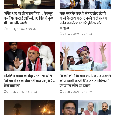
अमित शाह या तो जवाब दें या…., बेकसूर
जंतर मंतर के प्रदर्शन से घर लौट रहे दो
बच्चों पर बरसाई लाठियां, नए बिल में कुछ
बच्चों के साथ मारपीट करने वाले सत्यम
भी नया नहीं- खड़गे
पंडित को गिरफ्तार करे पुलिस- सौरभ
भारद्वाज
30 July 2026 - 5:20 PM
28 July 2026 - 7:26 PM
अखिलेश यादव का केंद्र पर हमला, बोले-
“वे कई लोगों के साथ शारीरिक संबंध बनाने
‘जो राम मंदिर का चंदा नहीं बचा पाए, वे पेपर
को आजादी कहती हैं”..Gen Z महिलाओं
कैसे बचाएंगे’
पर कंगना रनौत का हमला
28 July 2026 - 4:08 PM
28 July 2026 - 2:48 PM