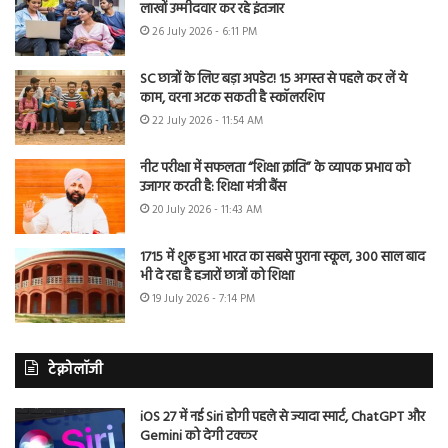
लाखों उम्मीदवार कर रहे इंतजार
26 July 2026 - 6:11 PM
SC छात्रों के लिए बड़ा अपडेट! 15 अगस्त से पहले कर लें ये
काम, वरना अटक सकती है स्कॉलरशिप
22 July 2026 - 11:54 AM
नीट परीक्षा में सफलता “शिक्षा क्रांति” के व्यापक प्रभाव को
उजागर करती है: शिक्षा मंत्री बैंस
20 July 2026 - 11:43 AM
1715 में शुरू हुआ भारत का सबसे पुराना स्कूल, 300 साल बाद
भी दे रहा है हजारों छात्रों को शिक्षा
19 July 2026 - 7:14 PM
टेक्नोलॉजी
iOS 27 में नई Siri होगी पहले से ज्यादा स्मार्ट, ChatGPT और
Gemini को देगी टक्कर