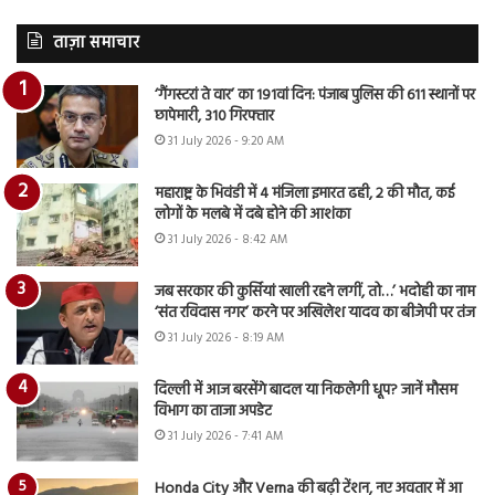
ताज़ा समाचार
‘गैंगस्टरां ते वार’ का 191वां दिन: पंजाब पुलिस की 611 स्थानों पर
छापेमारी, 310 गिरफ्तार
31 July 2026 - 9:20 AM
महाराष्ट्र के भिवंडी में 4 मंजिला इमारत ढही, 2 की मौत, कई
लोगों के मलबे में दबे होने की आशंका
31 July 2026 - 8:42 AM
जब सरकार की कुर्सियां खाली रहने लगीं, तो…’ भदोही का नाम
‘संत रविदास नगर’ करने पर अखिलेश यादव का बीजेपी पर तंज
31 July 2026 - 8:19 AM
दिल्ली में आज बरसेंगे बादल या निकलेगी धूप? जानें मौसम
विभाग का ताजा अपडेट
31 July 2026 - 7:41 AM
Honda City और Verna की बढ़ी टेंशन, नए अवतार में आ