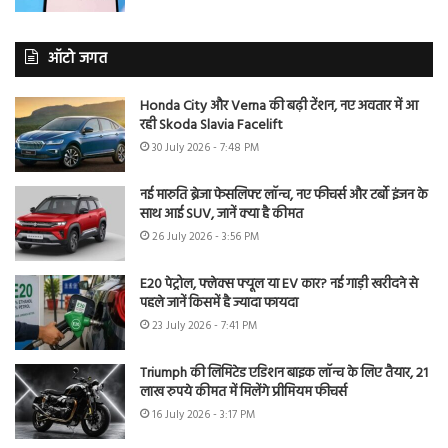
ऑटो जगत
Honda City और Verna की बढ़ी टेंशन, नए अवतार में आ
रही Skoda Slavia Facelift
30 July 2026 - 7:48 PM
नई मारुति ब्रेजा फेसलिफ्ट लॉन्च, नए फीचर्स और टर्बो इंजन के
साथ आई SUV, जानें क्या है कीमत
26 July 2026 - 3:56 PM
E20 पेट्रोल, फ्लेक्स फ्यूल या EV कार? नई गाड़ी खरीदने से
पहले जानें किसमें है ज्यादा फायदा
23 July 2026 - 7:41 PM
Triumph की लिमिटेड एडिशन बाइक लॉन्च के लिए तैयार, 21
लाख रुपये कीमत में मिलेंगे प्रीमियम फीचर्स
16 July 2026 - 3:17 PM