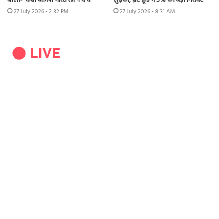
बोली- ‘कहीं बीजेपी भारत रत्न न दे दे’
लुढ़का, ब्रेंट क्रूड में 5% की बड़ी गिरावट
27 July 2026 - 2:32 PM
27 July 2026 - 8:31 AM