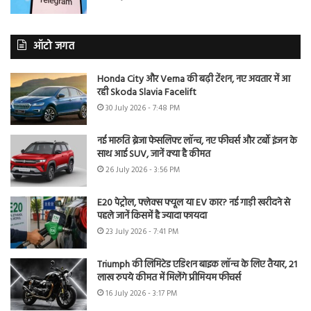
ऑटो जगत
Honda City और Verna की बढ़ी टेंशन, नए अवतार में आ
रही Skoda Slavia Facelift
30 July 2026 - 7:48 PM
नई मारुति ब्रेजा फेसलिफ्ट लॉन्च, नए फीचर्स और टर्बो इंजन के
साथ आई SUV, जानें क्या है कीमत
26 July 2026 - 3:56 PM
E20 पेट्रोल, फ्लेक्स फ्यूल या EV कार? नई गाड़ी खरीदने से
पहले जानें किसमें है ज्यादा फायदा
23 July 2026 - 7:41 PM
Triumph की लिमिटेड एडिशन बाइक लॉन्च के लिए तैयार, 21
लाख रुपये कीमत में मिलेंगे प्रीमियम फीचर्स
16 July 2026 - 3:17 PM