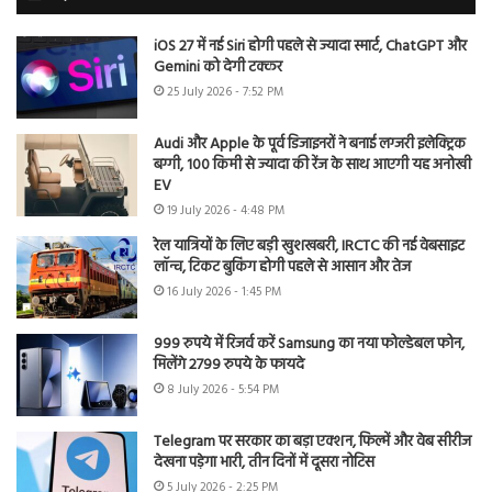
iOS 27 में नई Siri होगी पहले से ज्यादा स्मार्ट, ChatGPT और
Gemini को देगी टक्कर
25 July 2026 - 7:52 PM
Audi और Apple के पूर्व डिजाइनरों ने बनाई लग्जरी इलेक्ट्रिक
बग्गी, 100 किमी से ज्यादा की रेंज के साथ आएगी यह अनोखी
EV
19 July 2026 - 4:48 PM
रेल यात्रियों के लिए बड़ी खुशखबरी, IRCTC की नई वेबसाइट
लॉन्च, टिकट बुकिंग होगी पहले से आसान और तेज
16 July 2026 - 1:45 PM
999 रुपये में रिजर्व करें Samsung का नया फोल्डेबल फोन,
मिलेंगे 2799 रुपये के फायदे
8 July 2026 - 5:54 PM
Telegram पर सरकार का बड़ा एक्शन, फिल्में और वेब सीरीज
देखना पड़ेगा भारी, तीन दिनों में दूसरा नोटिस
5 July 2026 - 2:25 PM