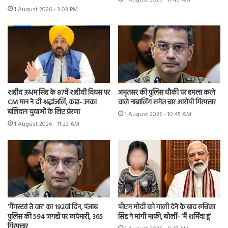
1 August 2026 - 3:03 PM
शहीद ऊधम सिंह के 87वें शहीदी दिवस पर
अमृतसर की पुलिस चौकी पर हमला करने
CM मान ने दी श्रद्धांजलि, कहा- उनका
वाले नाबालिग समेत चार आरोपी गिरफ्तार
बलिदान युवाओं के लिए प्रेरणा
1 August 2026 - 10:45 AM
1 August 2026 - 11:23 AM
‘गैंगस्टरां ते वार’ का 192वां दिन, पंजाब
पीएम मोदी को गाली देने के बाद रुचिका
पुलिस की 594 जगहों पर छापेमारी, 365
सिंह ने मांगी माफी, बोलीं- ‘मैं शर्मिंदा हूं’
गिरफ्तार