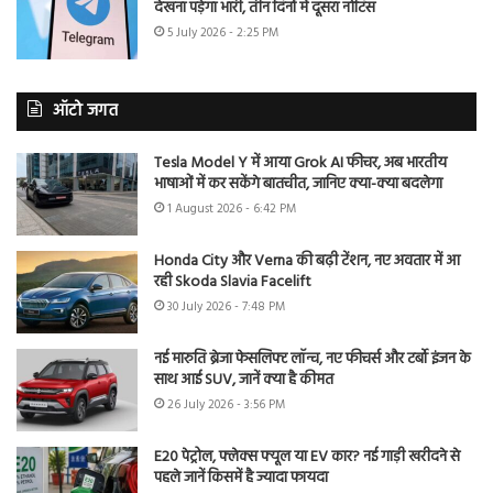
देखना पड़ेगा भारी, तीन दिनों में दूसरा नोटिस
5 July 2026 - 2:25 PM
ऑटो जगत
Tesla Model Y में आया Grok AI फीचर, अब भारतीय
भाषाओं में कर सकेंगे बातचीत, जानिए क्या-क्या बदलेगा
1 August 2026 - 6:42 PM
Honda City और Verna की बढ़ी टेंशन, नए अवतार में आ
रही Skoda Slavia Facelift
30 July 2026 - 7:48 PM
नई मारुति ब्रेजा फेसलिफ्ट लॉन्च, नए फीचर्स और टर्बो इंजन के
साथ आई SUV, जानें क्या है कीमत
26 July 2026 - 3:56 PM
E20 पेट्रोल, फ्लेक्स फ्यूल या EV कार? नई गाड़ी खरीदने से
पहले जानें किसमें है ज्यादा फायदा