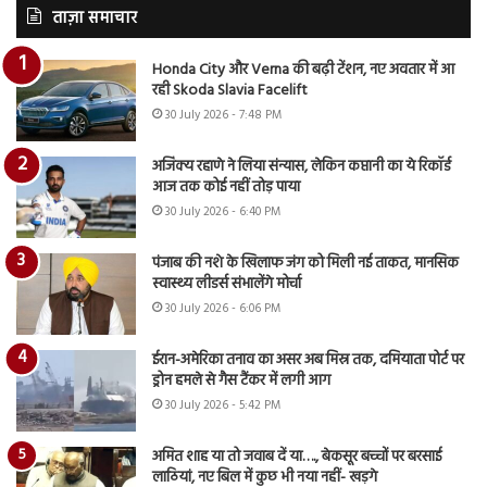
ताज़ा समाचार
Honda City और Verna की बढ़ी टेंशन, नए अवतार में आ
रही Skoda Slavia Facelift
30 July 2026 - 7:48 PM
अजिंक्य रहाणे ने लिया संन्यास, लेकिन कप्तानी का ये रिकॉर्ड
आज तक कोई नहीं तोड़ पाया
30 July 2026 - 6:40 PM
पंजाब की नशे के खिलाफ जंग को मिली नई ताकत, मानसिक
स्वास्थ्य लीडर्स संभालेंगे मोर्चा
30 July 2026 - 6:06 PM
ईरान-अमेरिका तनाव का असर अब मिस्र तक, दमियाता पोर्ट पर
ड्रोन हमले से गैस टैंकर में लगी आग
30 July 2026 - 5:42 PM
अमित शाह या तो जवाब दें या…., बेकसूर बच्चों पर बरसाई
लाठियां, नए बिल में कुछ भी नया नहीं- खड़गे