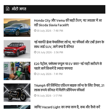
ऑटो जगत
Honda City और Verna की बढ़ी टेंशन, नए अवतार में आ
रही Skoda Slavia Facelift
30 July 2026 - 7:48 PM
नई मारुति ब्रेजा फेसलिफ्ट लॉन्च, नए फीचर्स और टर्बो इंजन के
साथ आई SUV, जानें क्या है कीमत
26 July 2026 - 3:56 PM
E20 पेट्रोल, फ्लेक्स फ्यूल या EV कार? नई गाड़ी खरीदने से
पहले जानें किसमें है ज्यादा फायदा
23 July 2026 - 7:41 PM
Triumph की लिमिटेड एडिशन बाइक लॉन्च के लिए तैयार, 21
लाख रुपये कीमत में मिलेंगे प्रीमियम फीचर्स
16 July 2026 - 3:17 PM
जानिए Hazard Light का क्या काम है, कब और कैसे करें