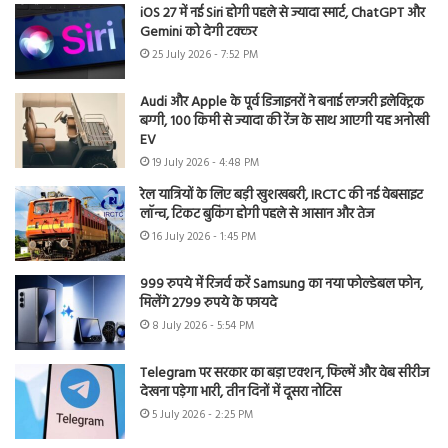
iOS 27 में नई Siri होगी पहले से ज्यादा स्मार्ट, ChatGPT और
Gemini को देगी टक्कर
25 July 2026 - 7:52 PM
Audi और Apple के पूर्व डिजाइनरों ने बनाई लग्जरी इलेक्ट्रिक
बग्गी, 100 किमी से ज्यादा की रेंज के साथ आएगी यह अनोखी
EV
19 July 2026 - 4:48 PM
रेल यात्रियों के लिए बड़ी खुशखबरी, IRCTC की नई वेबसाइट
लॉन्च, टिकट बुकिंग होगी पहले से आसान और तेज
16 July 2026 - 1:45 PM
999 रुपये में रिजर्व करें Samsung का नया फोल्डेबल फोन,
मिलेंगे 2799 रुपये के फायदे
8 July 2026 - 5:54 PM
Telegram पर सरकार का बड़ा एक्शन, फिल्में और वेब सीरीज
देखना पड़ेगा भारी, तीन दिनों में दूसरा नोटिस
5 July 2026 - 2:25 PM