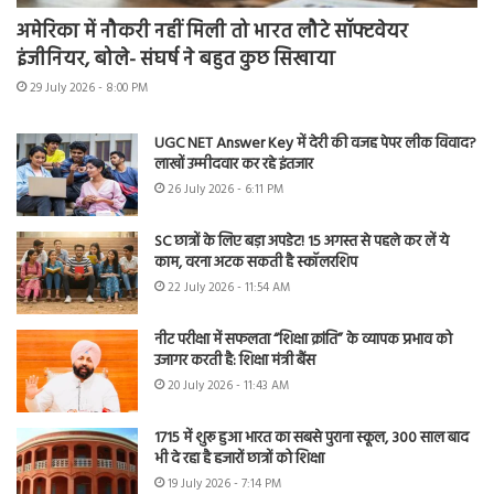
अमेरिका में नौकरी नहीं मिली तो भारत लौटे सॉफ्टवेयर
इंजीनियर, बोले- संघर्ष ने बहुत कुछ सिखाया
29 July 2026 - 8:00 PM
UGC NET Answer Key में देरी की वजह पेपर लीक विवाद?
लाखों उम्मीदवार कर रहे इंतजार
26 July 2026 - 6:11 PM
SC छात्रों के लिए बड़ा अपडेट! 15 अगस्त से पहले कर लें ये
काम, वरना अटक सकती है स्कॉलरशिप
22 July 2026 - 11:54 AM
नीट परीक्षा में सफलता “शिक्षा क्रांति” के व्यापक प्रभाव को
उजागर करती है: शिक्षा मंत्री बैंस
20 July 2026 - 11:43 AM
1715 में शुरू हुआ भारत का सबसे पुराना स्कूल, 300 साल बाद
भी दे रहा है हजारों छात्रों को शिक्षा
19 July 2026 - 7:14 PM