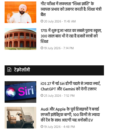
नीट परीक्षा में सफलता “शिक्षा क्रांति” के
व्यापक प्रभाव को उजागर करती है: शिक्षा मंत्री
बैंस
20 July 2026 - 11:43 AM
1715 में शुरू हुआ भारत का सबसे पुराना स्कूल,
300 साल बाद भी दे रहा है हजारों छात्रों को
शिक्षा
19 July 2026 - 7:14 PM
टेक्नोलॉजी
iOS 27 में नई Siri होगी पहले से ज्यादा स्मार्ट,
ChatGPT और Gemini को देगी टक्कर
25 July 2026 - 7:52 PM
Audi और Apple के पूर्व डिजाइनरों ने बनाई
लग्जरी इलेक्ट्रिक बग्गी, 100 किमी से ज्यादा
की रेंज के साथ आएगी यह अनोखी EV
19 July 2026 - 4:48 PM