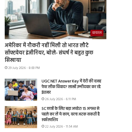
वायरल
अमेरिका में नौकरी नहीं मिली तो भारत लौटे
सॉफ्टवेयर इंजीनियर, बोले- संघर्ष ने बहुत कुछ
सिखाया
29 July 2026 - 8:00 PM
UGC NET Answer Key में देरी की वजह
पेपर लीक विवाद? लाखों उम्मीदवार कर रहे
इंतजार
26 July 2026 - 6:11 PM
SC छात्रों के लिए बड़ा अपडेट! 15 अगस्त से
पहले कर लें ये काम, वरना अटक सकती है
स्कॉलरशिप
22 July 2026 - 11:54 AM