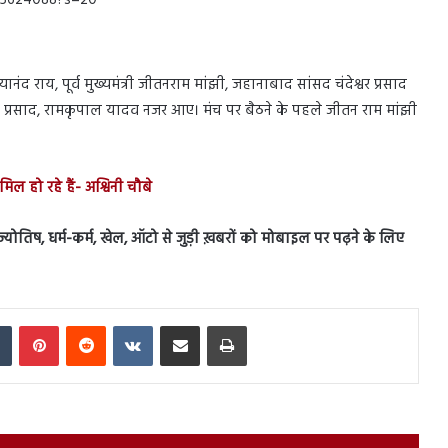
615624088?s=20
 नित्यानंद राय, पूर्व मुख्यमंत्री जीतनराम मांझी, जहानाबाद सांसद चंदेश्वर प्रसाद
िशंकर प्रसाद, रामकृपाल यादव नजर आए। मंच पर बैठने के पहले जीतन राम मांझी
िल हो रहे हैं- अश्विनी चौबे
स, ज्योतिष, धर्म-कर्म, खेल, ऑटो से जुड़ी ख़बरों को मोबाइल पर पढ़ने के लिए
In
Tumblr
Pinterest
Reddit
VKontakte
Share via Email
Print