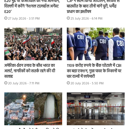
E20 मुद्दे पर केजरीवाल का नया अभियान,
CJP ने खत्म किया आंदोलन, सरकार से
दिल्ली में करेंगे ‘नेशनल टाउनहॉल अगेंस्ट
बातचीत के बाद तीनों मांगें पूरी, धर्मेंद्र
E20’
प्रधान का इस्तीफा
27 July 2026 - 3:51 PM
25 July 2026 - 6:14 PM
अमेरिका-ईरान तनाव के बीच भारत का
1109 करोड़ रुपये के बैंक घोटाले में CBI
अलर्ट, नागरिकों को सतर्क रहने की दी
का बड़ा एक्शन, गुप्ता पावर के ठिकानों पर
सलाह
चार राज्यों में छापेमारी
20 July 2026 - 7:11 PM
20 July 2026 - 5:50 PM