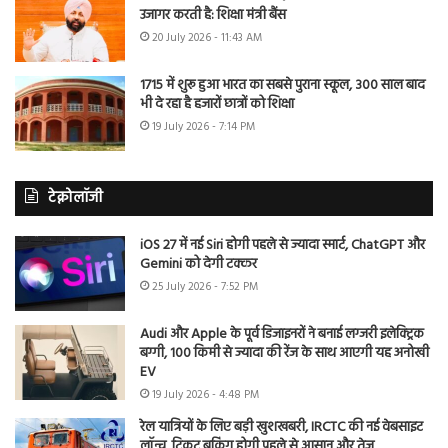
उजागर करती है: शिक्षा मंत्री बैंस
20 July 2026 - 11:43 AM
1715 में शुरू हुआ भारत का सबसे पुराना स्कूल, 300 साल बाद
भी दे रहा है हजारों छात्रों को शिक्षा
19 July 2026 - 7:14 PM
टेक्नोलॉजी
iOS 27 में नई Siri होगी पहले से ज्यादा स्मार्ट, ChatGPT और
Gemini को देगी टक्कर
25 July 2026 - 7:52 PM
Audi और Apple के पूर्व डिजाइनरों ने बनाई लग्जरी इलेक्ट्रिक
बग्गी, 100 किमी से ज्यादा की रेंज के साथ आएगी यह अनोखी
EV
19 July 2026 - 4:48 PM
रेल यात्रियों के लिए बड़ी खुशखबरी, IRCTC की नई वेबसाइट
लॉन्च, टिकट बुकिंग होगी पहले से आसान और तेज