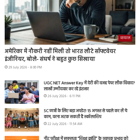
वायरल
अमेरिका में नौकरी नहीं मिली तो भारत लौटे सॉफ्टवेयर
इंजीनियर, बोले- संघर्ष ने बहुत कुछ सिखाया
29 July 2026 - 8:00 PM
UGC NET Answer Key में देरी की वजह पेपर लीक विवाद?
लाखों उम्मीदवार कर रहे इंतजार
26 July 2026 - 6:11 PM
SC छात्रों के लिए बड़ा अपडेट! 15 अगस्त से पहले कर लें ये
काम, वरना अटक सकती है स्कॉलरशिप
22 July 2026 - 11:54 AM
नीट परीक्षा में सफलता “शिक्षा क्रांति” के व्यापक प्रभाव को