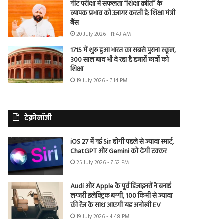
नीट परीक्षा में सफलता “शिक्षा क्रांति” के
व्यापक प्रभाव को उजागर करती है: शिक्षा मंत्री
बैंस
20 July 2026 - 11:43 AM
1715 में शुरू हुआ भारत का सबसे पुराना स्कूल,
300 साल बाद भी दे रहा है हजारों छात्रों को
शिक्षा
19 July 2026 - 7:14 PM
टेक्नोलॉजी
iOS 27 में नई Siri होगी पहले से ज्यादा स्मार्ट,
ChatGPT और Gemini को देगी टक्कर
25 July 2026 - 7:52 PM
Audi और Apple के पूर्व डिजाइनरों ने बनाई
लग्जरी इलेक्ट्रिक बग्गी, 100 किमी से ज्यादा
की रेंज के साथ आएगी यह अनोखी EV
19 July 2026 - 4:48 PM