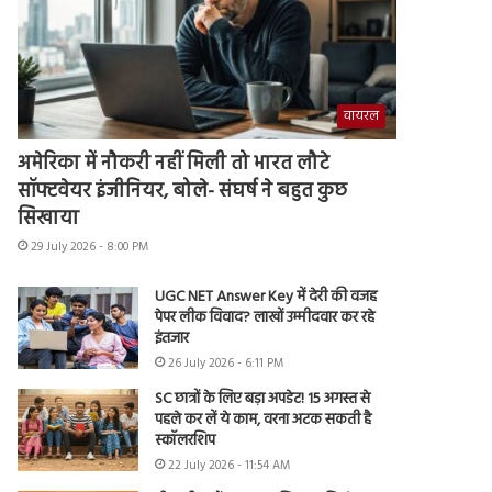
वायरल
अमेरिका में नौकरी नहीं मिली तो भारत लौटे
सॉफ्टवेयर इंजीनियर, बोले- संघर्ष ने बहुत कुछ
सिखाया
29 July 2026 - 8:00 PM
UGC NET Answer Key में देरी की वजह
पेपर लीक विवाद? लाखों उम्मीदवार कर रहे
इंतजार
26 July 2026 - 6:11 PM
SC छात्रों के लिए बड़ा अपडेट! 15 अगस्त से
पहले कर लें ये काम, वरना अटक सकती है
स्कॉलरशिप
22 July 2026 - 11:54 AM