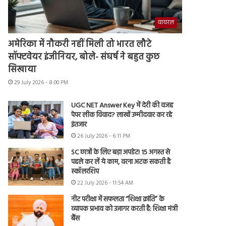
वायरल
अमेरिका में नौकरी नहीं मिली तो भारत लौटे
सॉफ्टवेयर इंजीनियर, बोले- संघर्ष ने बहुत कुछ
सिखाया
29 July 2026 - 8:00 PM
UGC NET Answer Key में देरी की वजह
पेपर लीक विवाद? लाखों उम्मीदवार कर रहे
इंतजार
26 July 2026 - 6:11 PM
SC छात्रों के लिए बड़ा अपडेट! 15 अगस्त से
पहले कर लें ये काम, वरना अटक सकती है
स्कॉलरशिप
22 July 2026 - 11:54 AM
नीट परीक्षा में सफलता “शिक्षा क्रांति” के
व्यापक प्रभाव को उजागर करती है: शिक्षा मंत्री
बैंस