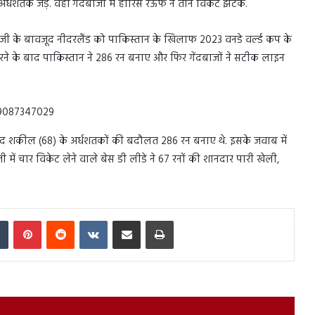
्धशतक जड़े. वहीं गेंदबाजी में हारिस रऊफ ने तीन विकेट झटके.
ी के बावजूद नीदरलैंड को पाकिस्तान के खिलाफ 2023 वनडे वर्ल्ड कप के
करने के बाद पाकिस्तान ने 286 रन बनाए और फिर गेंदबाजों ने सटीक लाइन
69087347029
ऊद शकील (68) के अर्धशतकों की बदौलत 286 रन बनाए थे. इसके जवाब में
में चार विकेट लेने वाले बेस डी लीडे ने 67 रनों की शानदार पारी खेली,
In
Tumblr
Pinterest
Reddit
VKontakte
Share via Email
Print