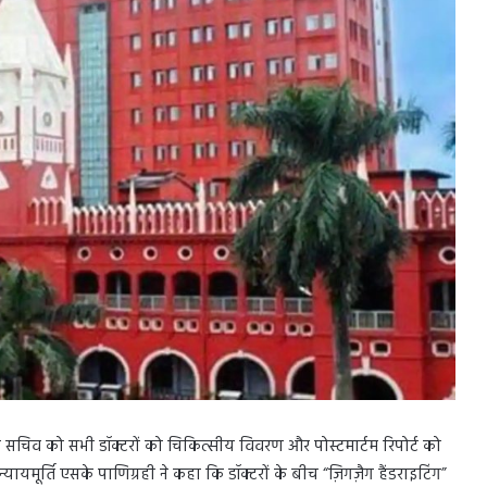
्य सचिव को सभी डॉक्टरों को चिकित्सीय विवरण और पोस्टमार्टम रिपोर्ट को
न्यायमूर्ति एसके पाणिग्रही ने कहा कि डॉक्टरों के बीच “ज़िगज़ैग हैंडराइटिंग”