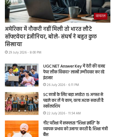
वायरल
अमेरिका में नौकरी नहीं मिली तो भारत लौटे
सॉफ्टवेयर इंजीनियर, बोले- संघर्ष ने बहुत कुछ
सिखाया
29 July 2026 - 8:00 PM
UGC NET Answer Key में देरी की वजह
पेपर लीक विवाद? लाखों उम्मीदवार कर रहे
इंतजार
26 July 2026 - 6:11 PM
SC छात्रों के लिए बड़ा अपडेट! 15 अगस्त से
पहले कर लें ये काम, वरना अटक सकती है
स्कॉलरशिप
22 July 2026 - 11:54 AM
नीट परीक्षा में सफलता “शिक्षा क्रांति” के
व्यापक प्रभाव को उजागर करती है: शिक्षा मंत्री
बैंस