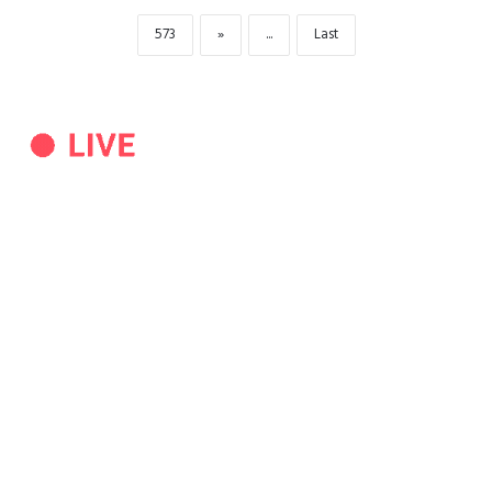
573
»
...
Last