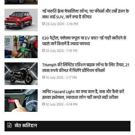
नई मारुति ब्रेजा फेसलिफ्ट लॉन्च, नए फीचर्स और टर्बो इंजन के
साथ आई SUV, जानें क्या है कीमत
26 July 2026 - 3:56 PM
E20 पेट्रोल, फ्लेक्स फ्यूल या EV कार? नई गाड़ी खरीदने से
पहले जानें किसमें है ज्यादा फायदा
23 July 2026 - 7:41 PM
Triumph की लिमिटेड एडिशन बाइक लॉन्च के लिए तैयार, 21
लाख रुपये कीमत में मिलेंगे प्रीमियम फीचर्स
16 July 2026 - 3:17 PM
जानिए Hazard Light का क्या काम है, कब और कैसे करें
इसका इस्तेमाल, ज्यादातर लोग नहीं जानते सही तरीका
12 July 2026 - 6:14 PM
खेत खलिहान