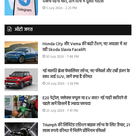
देखना पड़ेगा भारी, तीन दिनों में दूसरा नोटिस
5 July 2026 - 2:25 PM
ऑटो जगत
Honda City और Verna की बढ़ी टेंशन, नए अवतार में आ
रही Skoda Slavia Facelift
30 July 2026 - 7:48 PM
नई मारुति ब्रेजा फेसलिफ्ट लॉन्च, नए फीचर्स और टर्बो इंजन के
साथ आई SUV, जानें क्या है कीमत
26 July 2026 - 3:56 PM
E20 पेट्रोल, फ्लेक्स फ्यूल या EV कार? नई गाड़ी खरीदने से
पहले जानें किसमें है ज्यादा फायदा
23 July 2026 - 7:41 PM
Triumph की लिमिटेड एडिशन बाइक लॉन्च के लिए तैयार, 21
लाख रुपये कीमत में मिलेंगे प्रीमियम फीचर्स