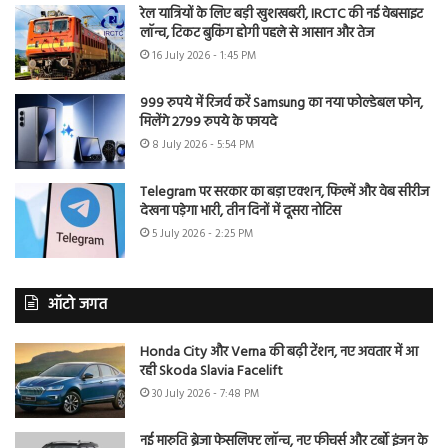
रेल यात्रियों के लिए बड़ी खुशखबरी, IRCTC की नई वेबसाइट
लॉन्च, टिकट बुकिंग होगी पहले से आसान और तेज
16 July 2026 - 1:45 PM
999 रुपये में रिजर्व करें Samsung का नया फोल्डेबल फोन,
मिलेंगे 2799 रुपये के फायदे
8 July 2026 - 5:54 PM
Telegram पर सरकार का बड़ा एक्शन, फिल्में और वेब सीरीज
देखना पड़ेगा भारी, तीन दिनों में दूसरा नोटिस
5 July 2026 - 2:25 PM
ऑटो जगत
Honda City और Verna की बढ़ी टेंशन, नए अवतार में आ
रही Skoda Slavia Facelift
30 July 2026 - 7:48 PM
नई मारुति ब्रेजा फेसलिफ्ट लॉन्च, नए फीचर्स और टर्बो इंजन के