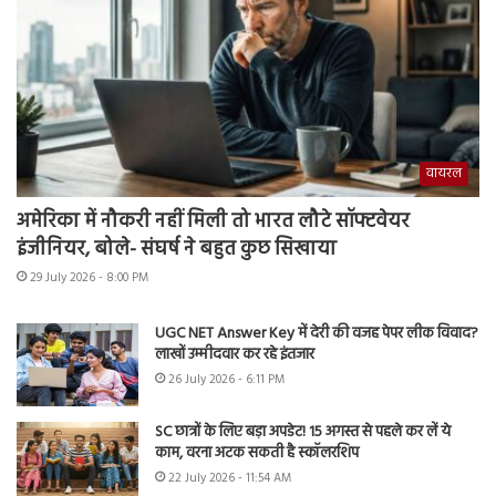
वायरल
अमेरिका में नौकरी नहीं मिली तो भारत लौटे सॉफ्टवेयर
इंजीनियर, बोले- संघर्ष ने बहुत कुछ सिखाया
29 July 2026 - 8:00 PM
UGC NET Answer Key में देरी की वजह पेपर लीक विवाद?
लाखों उम्मीदवार कर रहे इंतजार
26 July 2026 - 6:11 PM
SC छात्रों के लिए बड़ा अपडेट! 15 अगस्त से पहले कर लें ये
काम, वरना अटक सकती है स्कॉलरशिप
22 July 2026 - 11:54 AM