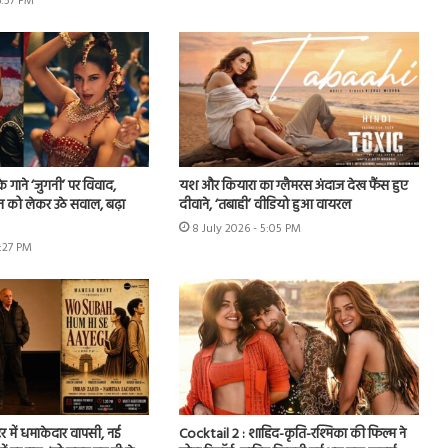
6:57 PM
े गाने ‘जुगनी’ पर विवाद,
यश और कियारा का ग्लैमरस अंदाज देख फैंस हुए
न को लेकर उठे सवाल, बढ़ा
दीवाने, ‘तबाही’ वीडियो हुआ वायरल
8 July 2026 - 5:05 PM
7:27 PM
र में धमाकेदार वापसी, नई
Cocktail 2 : शाहिद-कृति-रश्मिका की फिल्म ने