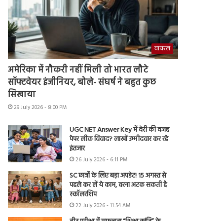
वायरल
अमेरिका में नौकरी नहीं मिली तो भारत लौटे
सॉफ्टवेयर इंजीनियर, बोले- संघर्ष ने बहुत कुछ
सिखाया
29 July 2026 - 8:00 PM
UGC NET Answer Key में देरी की वजह
पेपर लीक विवाद? लाखों उम्मीदवार कर रहे
इंतजार
26 July 2026 - 6:11 PM
SC छात्रों के लिए बड़ा अपडेट! 15 अगस्त से
पहले कर लें ये काम, वरना अटक सकती है
स्कॉलरशिप
22 July 2026 - 11:54 AM