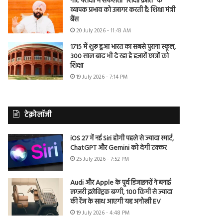
नीट परीक्षा में सफलता “शिक्षा क्रांति” के
व्यापक प्रभाव को उजागर करती है: शिक्षा मंत्री
बैंस
20 July 2026 - 11:43 AM
1715 में शुरू हुआ भारत का सबसे पुराना स्कूल,
300 साल बाद भी दे रहा है हजारों छात्रों को
शिक्षा
19 July 2026 - 7:14 PM
टेक्नोलॉजी
iOS 27 में नई Siri होगी पहले से ज्यादा स्मार्ट,
ChatGPT और Gemini को देगी टक्कर
25 July 2026 - 7:52 PM
Audi और Apple के पूर्व डिजाइनरों ने बनाई
लग्जरी इलेक्ट्रिक बग्गी, 100 किमी से ज्यादा
की रेंज के साथ आएगी यह अनोखी EV
19 July 2026 - 4:48 PM