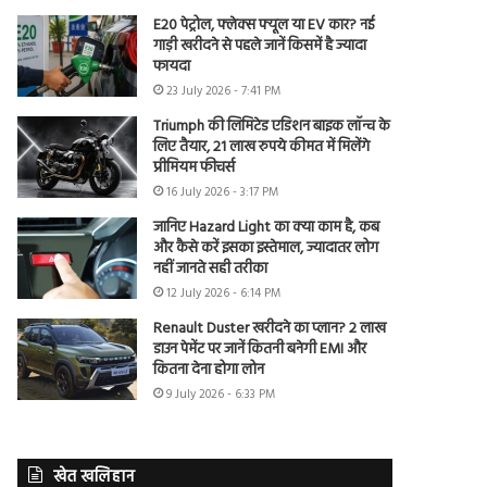
E20 पेट्रोल, फ्लेक्स फ्यूल या EV कार? नई
गाड़ी खरीदने से पहले जानें किसमें है ज्यादा
फायदा
23 July 2026 - 7:41 PM
Triumph की लिमिटेड एडिशन बाइक लॉन्च के
लिए तैयार, 21 लाख रुपये कीमत में मिलेंगे
प्रीमियम फीचर्स
16 July 2026 - 3:17 PM
जानिए Hazard Light का क्या काम है, कब
और कैसे करें इसका इस्तेमाल, ज्यादातर लोग
नहीं जानते सही तरीका
12 July 2026 - 6:14 PM
Renault Duster खरीदने का प्लान? 2 लाख
डाउन पेमेंट पर जानें कितनी बनेगी EMI और
कितना देना होगा लोन
9 July 2026 - 6:33 PM
खेत खलिहान