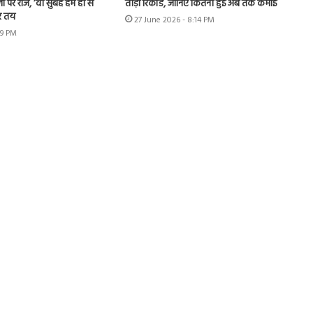
ों पर राज, ‘वो सुबह हम ही से
तोड़ा रिकॉर्ड, जानिए कितनी हुई अब तक कमाई
र तय
27 June 2026 - 8:14 PM
49 PM