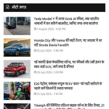
ऑटो जगत
Tesla Model Y में आया Grok AI फीचर, अब भारतीय
भाषाओं में कर सकेंगे बातचीत, जानिए क्या-क्या बदलेगा
1 August 2026 - 6:42 PM
Honda City और Verna की बढ़ी टेंशन, नए अवतार में आ
रही Skoda Slavia Facelift
30 July 2026 - 7:48 PM
नई मारुति ब्रेजा फेसलिफ्ट लॉन्च, नए फीचर्स और टर्बो इंजन के
साथ आई SUV, जानें क्या है कीमत
26 July 2026 - 3:56 PM
E20 पेट्रोल, फ्लेक्स फ्यूल या EV कार? नई गाड़ी खरीदने से
पहले जानें किसमें है ज्यादा फायदा
23 July 2026 - 7:41 PM
Triumph की लिमिटेड एडिशन बाइक लॉन्च के लिए तैयार, 21