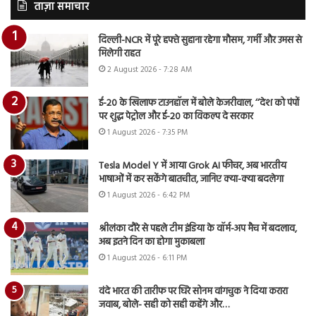
ताज़ा समाचार
दिल्ली-NCR में पूरे हफ्ते सुहाना रहेगा मौसम, गर्मी और उमस से
मिलेगी राहत
2 August 2026 - 7:28 AM
ई-20 के खिलाफ टाउनहॉल में बोले केजरीवाल, ‘‘देश को पंपों
पर शुद्ध पेट्रोल और ई-20 का विकल्प दे सरकार
1 August 2026 - 7:35 PM
Tesla Model Y में आया Grok AI फीचर, अब भारतीय
भाषाओं में कर सकेंगे बातचीत, जानिए क्या-क्या बदलेगा
1 August 2026 - 6:42 PM
श्रीलंका दौरे से पहले टीम इंडिया के वॉर्म-अप मैच में बदलाव,
अब इतने दिन का होगा मुकाबला
1 August 2026 - 6:11 PM
वंदे भारत की तारीफ पर घिरे सोनम वांगचुक ने दिया करारा
जवाब, बोले- सही को सही कहेंगे और…