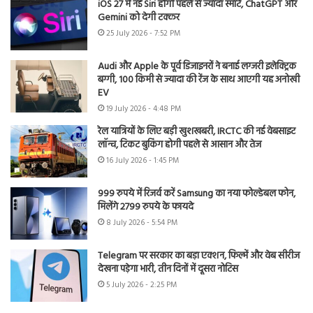
iOS 27 में नई Siri होगी पहले से ज्यादा स्मार्ट, ChatGPT और
Gemini को देगी टक्कर
25 July 2026 - 7:52 PM
Audi और Apple के पूर्व डिजाइनरों ने बनाई लग्जरी इलेक्ट्रिक
बग्गी, 100 किमी से ज्यादा की रेंज के साथ आएगी यह अनोखी
EV
19 July 2026 - 4:48 PM
रेल यात्रियों के लिए बड़ी खुशखबरी, IRCTC की नई वेबसाइट
लॉन्च, टिकट बुकिंग होगी पहले से आसान और तेज
16 July 2026 - 1:45 PM
999 रुपये में रिजर्व करें Samsung का नया फोल्डेबल फोन,
मिलेंगे 2799 रुपये के फायदे
8 July 2026 - 5:54 PM
Telegram पर सरकार का बड़ा एक्शन, फिल्में और वेब सीरीज
देखना पड़ेगा भारी, तीन दिनों में दूसरा नोटिस
5 July 2026 - 2:25 PM