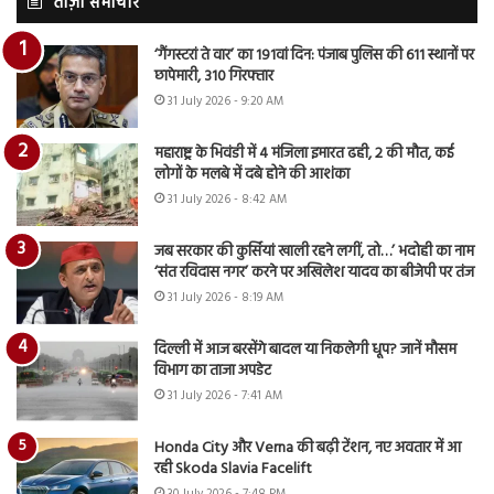
ताज़ा समाचार
‘गैंगस्टरां ते वार’ का 191वां दिन: पंजाब पुलिस की 611 स्थानों पर
छापेमारी, 310 गिरफ्तार
31 July 2026 - 9:20 AM
महाराष्ट्र के भिवंडी में 4 मंजिला इमारत ढही, 2 की मौत, कई
लोगों के मलबे में दबे होने की आशंका
31 July 2026 - 8:42 AM
जब सरकार की कुर्सियां खाली रहने लगीं, तो…’ भदोही का नाम
‘संत रविदास नगर’ करने पर अखिलेश यादव का बीजेपी पर तंज
31 July 2026 - 8:19 AM
दिल्ली में आज बरसेंगे बादल या निकलेगी धूप? जानें मौसम
विभाग का ताजा अपडेट
31 July 2026 - 7:41 AM
Honda City और Verna की बढ़ी टेंशन, नए अवतार में आ
रही Skoda Slavia Facelift
30 July 2026 - 7:48 PM