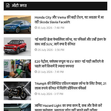
ऑटो जगत
Honda City और Verna की बढ़ी टेंशन, नए अवतार में आ
रही Skoda Slavia Facelift
30 July 2026 - 7:48 PM
नई मारुति ब्रेजा फेसलिफ्ट लॉन्च, नए फीचर्स और टर्बो इंजन के
साथ आई SUV, जानें क्या है कीमत
26 July 2026 - 3:56 PM
E20 पेट्रोल, फ्लेक्स फ्यूल या EV कार? नई गाड़ी खरीदने से
पहले जानें किसमें है ज्यादा फायदा
23 July 2026 - 7:41 PM
Triumph की लिमिटेड एडिशन बाइक लॉन्च के लिए तैयार, 21
लाख रुपये कीमत में मिलेंगे प्रीमियम फीचर्स
16 July 2026 - 3:17 PM
जानिए Hazard Light का क्या काम है, कब और कैसे करें
इसका इस्तेमाल, ज्यादातर लोग नहीं जानते सही तरीका