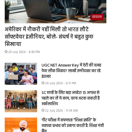
वायरल
अमेरिका में नौकरी नहीं मिली तो भारत लौटे
सॉफ्टवेयर इंजीनियर, बोले- संघर्ष ने बहुत कुछ
सिखाया
29 July 2026 - 8:00 PM
UGC NET Answer Key में देरी की वजह
पेपर लीक विवाद? लाखों उम्मीदवार कर रहे
इंतजार
26 July 2026 - 6:11 PM
SC छात्रों के लिए बड़ा अपडेट! 15 अगस्त से
पहले कर लें ये काम, वरना अटक सकती है
स्कॉलरशिप
22 July 2026 - 11:54 AM
नीट परीक्षा में सफलता “शिक्षा क्रांति” के
व्यापक प्रभाव को उजागर करती है: शिक्षा मंत्री
बैंस