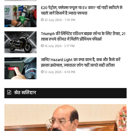
E20 पेट्रोल, फ्लेक्स फ्यूल या EV कार? नई गाड़ी खरीदने से
पहले जानें किसमें है ज्यादा फायदा
23 July 2026 - 7:41 PM
Triumph की लिमिटेड एडिशन बाइक लॉन्च के लिए तैयार, 21
लाख रुपये कीमत में मिलेंगे प्रीमियम फीचर्स
16 July 2026 - 3:17 PM
जानिए Hazard Light का क्या काम है, कब और कैसे करें
इसका इस्तेमाल, ज्यादातर लोग नहीं जानते सही तरीका
12 July 2026 - 6:14 PM
खेत खलिहान