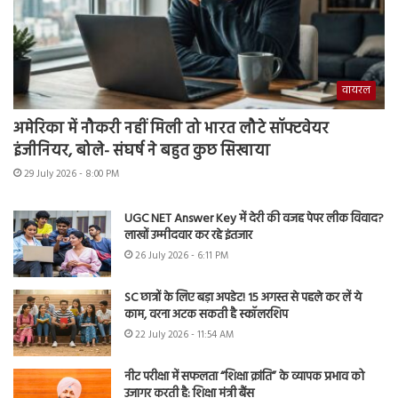
वायरल
अमेरिका में नौकरी नहीं मिली तो भारत लौटे सॉफ्टवेयर
इंजीनियर, बोले- संघर्ष ने बहुत कुछ सिखाया
29 July 2026 - 8:00 PM
UGC NET Answer Key में देरी की वजह पेपर लीक विवाद?
लाखों उम्मीदवार कर रहे इंतजार
26 July 2026 - 6:11 PM
SC छात्रों के लिए बड़ा अपडेट! 15 अगस्त से पहले कर लें ये
काम, वरना अटक सकती है स्कॉलरशिप
22 July 2026 - 11:54 AM
नीट परीक्षा में सफलता “शिक्षा क्रांति” के व्यापक प्रभाव को
उजागर करती है: शिक्षा मंत्री बैंस