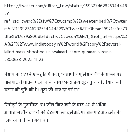
https://twitter.com/officer_Lew/status/159527462826344448
2?
ref_src=twsrc%5Etfw%7Ctwcamp%5Etweetembed%7Ctwter
m%5E1595274628263444482%7Ctwgr%5Ee3beae59921ccfea73
dfa3fb17e39a800db4d2cf%7Ctwcon%5Es1_&ref_url=https%3
A%2F%2Fwww.indiatoday.in%2Fworld%2Fstory%2Fseveral-
killed-mass-shooting-us-walmart-store-gunman-virginia-
2300638-2022-11-23
चेसापीक शहर ने एक ट्वीट में कहा, “चेसापीक पुलिस ने सैम के सर्कल पर
वॉलमार्ट में घातक घटनाओं के साथ एक सक्रिय शूटर द्वारा गोलीबारी की
घटना की पुष्टि की है। शूटर की मौत हो गई है।”
रिपोर्ट्स के मुताबिक, 911 कॉल किए जाने के बाद 40 से अधिक
आपातकालीन वाहनों को बैटलफील्ड बुलेवार्ड पर वॉलमार्ट आउटलेट के
लिए रवाना किया गया था।