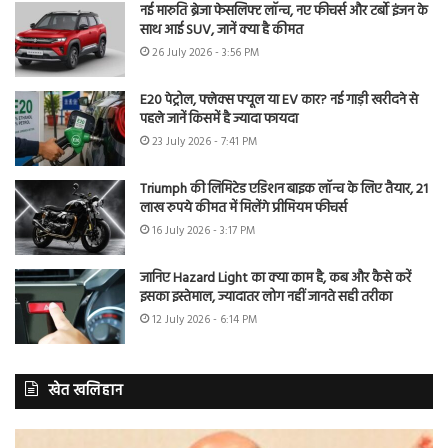
नई मारुति ब्रेजा फेसलिफ्ट लॉन्च, नए फीचर्स और टर्बो इंजन के
साथ आई SUV, जानें क्या है कीमत
26 July 2026 - 3:56 PM
E20 पेट्रोल, फ्लेक्स फ्यूल या EV कार? नई गाड़ी खरीदने से
पहले जानें किसमें है ज्यादा फायदा
23 July 2026 - 7:41 PM
Triumph की लिमिटेड एडिशन बाइक लॉन्च के लिए तैयार, 21
लाख रुपये कीमत में मिलेंगे प्रीमियम फीचर्स
16 July 2026 - 3:17 PM
जानिए Hazard Light का क्या काम है, कब और कैसे करें
इसका इस्तेमाल, ज्यादातर लोग नहीं जानते सही तरीका
12 July 2026 - 6:14 PM
खेत खलिहान