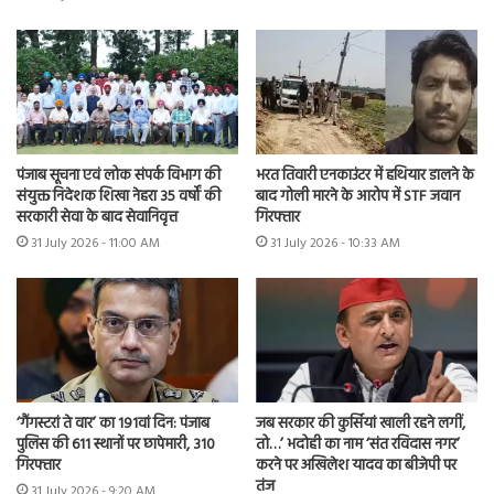
भरत तिवारी एनकाउंटर में हथियार डालने के
पंजाब सूचना एवं लोक संपर्क विभाग की
बाद गोली मारने के आरोप में STF जवान
संयुक्त निदेशक शिखा नेहरा 35 वर्षों की
गिरफ्तार
सरकारी सेवा के बाद सेवानिवृत्त
31 July 2026 - 10:33 AM
31 July 2026 - 11:00 AM
‘गैंगस्टरां ते वार’ का 191वां दिन: पंजाब
जब सरकार की कुर्सियां खाली रहने लगीं,
पुलिस की 611 स्थानों पर छापेमारी, 310
तो…’ भदोही का नाम ‘संत रविदास नगर’
गिरफ्तार
करने पर अखिलेश यादव का बीजेपी पर
तंज
31 July 2026 - 9:20 AM