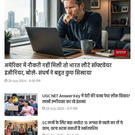
वायरल
अमेरिका में नौकरी नहीं मिली तो भारत लौटे सॉफ्टवेयर
इंजीनियर, बोले- संघर्ष ने बहुत कुछ सिखाया
29 July 2026 - 8:00 PM
UGC NET Answer Key में देरी की वजह पेपर लीक विवाद?
लाखों उम्मीदवार कर रहे इंतजार
26 July 2026 - 6:11 PM
SC छात्रों के लिए बड़ा अपडेट! 15 अगस्त से पहले कर लें ये
काम, वरना अटक सकती है स्कॉलरशिप