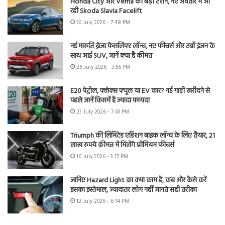
Honda City और Verna की बढ़ी टेंशन, नए अवतार में आ
रही Skoda Slavia Facelift
30 July 2026 - 7:48 PM
नई मारुति ब्रेजा फेसलिफ्ट लॉन्च, नए फीचर्स और टर्बो इंजन के
साथ आई SUV, जानें क्या है कीमत
26 July 2026 - 3:56 PM
E20 पेट्रोल, फ्लेक्स फ्यूल या EV कार? नई गाड़ी खरीदने से
पहले जानें किसमें है ज्यादा फायदा
23 July 2026 - 7:41 PM
Triumph की लिमिटेड एडिशन बाइक लॉन्च के लिए तैयार, 21
लाख रुपये कीमत में मिलेंगे प्रीमियम फीचर्स
16 July 2026 - 3:17 PM
जानिए Hazard Light का क्या काम है, कब और कैसे करें
इसका इस्तेमाल, ज्यादातर लोग नहीं जानते सही तरीका
12 July 2026 - 6:14 PM