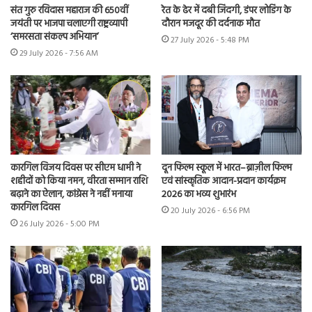
संत गुरु रविदास महाराज की 650वीं
रेत के ढेर में दबी जिंदगी, डंपर लोडिंग के
जयंती पर भाजपा चलाएगी राष्ट्रव्यापी
दौरान मजदूर की दर्दनाक मौत
‘समरसता संकल्प अभियान’
27 July 2026 - 5:48 PM
29 July 2026 - 7:56 AM
कारगिल विजय दिवस पर सीएम धामी ने
दून फिल्म स्कूल में भारत–ब्राज़ील फिल्म
शहीदों को किया नमन, वीरता सम्मान राशि
एवं सांस्कृतिक आदान-प्रदान कार्यक्रम
बढ़ाने का ऐलान, कांग्रेस ने नहीं मनाया
2026 का भव्य शुभारंभ
कारगिल दिवस
20 July 2026 - 6:56 PM
26 July 2026 - 5:00 PM