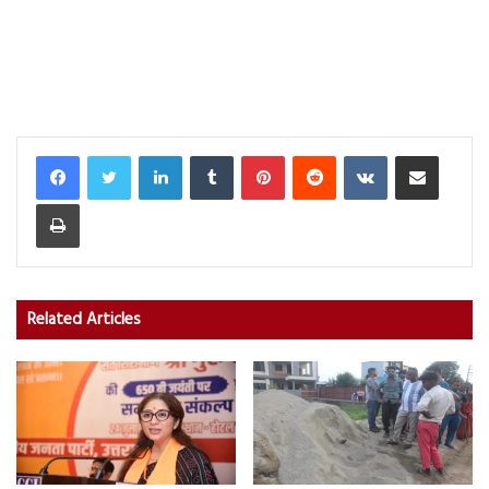
LinkedIn
Tumblr
Pinterest
Reddit
VKontakte
Share via Email
Print
Related Articles