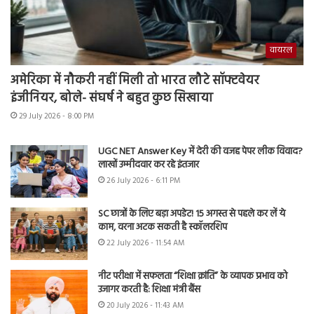
वायरल
अमेरिका में नौकरी नहीं मिली तो भारत लौटे सॉफ्टवेयर
इंजीनियर, बोले- संघर्ष ने बहुत कुछ सिखाया
29 July 2026 - 8:00 PM
UGC NET Answer Key में देरी की वजह पेपर लीक विवाद?
लाखों उम्मीदवार कर रहे इंतजार
26 July 2026 - 6:11 PM
SC छात्रों के लिए बड़ा अपडेट! 15 अगस्त से पहले कर लें ये
काम, वरना अटक सकती है स्कॉलरशिप
22 July 2026 - 11:54 AM
नीट परीक्षा में सफलता “शिक्षा क्रांति” के व्यापक प्रभाव को
उजागर करती है: शिक्षा मंत्री बैंस
20 July 2026 - 11:43 AM