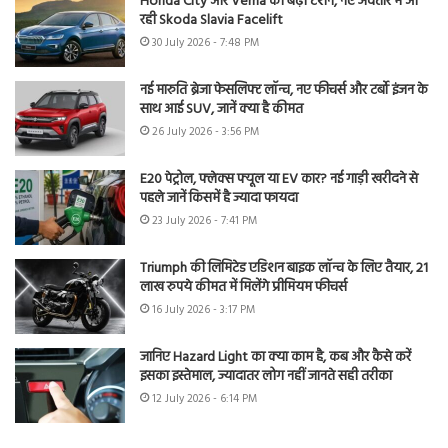
Honda City और Verna की बढ़ी टेंशन, नए अवतार में आ
रही Skoda Slavia Facelift
30 July 2026 - 7:48 PM
नई मारुति ब्रेजा फेसलिफ्ट लॉन्च, नए फीचर्स और टर्बो इंजन के
साथ आई SUV, जानें क्या है कीमत
26 July 2026 - 3:56 PM
E20 पेट्रोल, फ्लेक्स फ्यूल या EV कार? नई गाड़ी खरीदने से
पहले जानें किसमें है ज्यादा फायदा
23 July 2026 - 7:41 PM
Triumph की लिमिटेड एडिशन बाइक लॉन्च के लिए तैयार, 21
लाख रुपये कीमत में मिलेंगे प्रीमियम फीचर्स
16 July 2026 - 3:17 PM
जानिए Hazard Light का क्या काम है, कब और कैसे करें
इसका इस्तेमाल, ज्यादातर लोग नहीं जानते सही तरीका
12 July 2026 - 6:14 PM