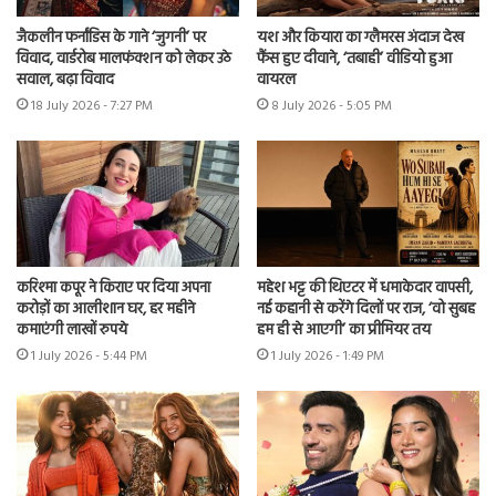
जैकलीन फर्नांडिस के गाने ‘जुगनी’ पर
यश और कियारा का ग्लैमरस अंदाज देख
विवाद, वार्डरोब मालफंक्शन को लेकर उठे
फैंस हुए दीवाने, ‘तबाही’ वीडियो हुआ
सवाल, बढ़ा विवाद
वायरल
18 July 2026 - 7:27 PM
8 July 2026 - 5:05 PM
करिश्मा कपूर ने किराए पर दिया अपना
महेश भट्ट की थिएटर में धमाकेदार वापसी,
करोड़ों का आलीशान घर, हर महीने
नई कहानी से करेंगे दिलों पर राज, ‘वो सुबह
कमाएंगी लाखों रुपये
हम ही से आएगी’ का प्रीमियर तय
1 July 2026 - 5:44 PM
1 July 2026 - 1:49 PM