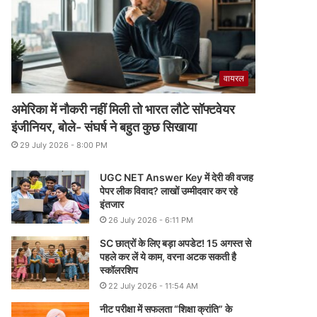
वायरल
अमेरिका में नौकरी नहीं मिली तो भारत लौटे सॉफ्टवेयर
इंजीनियर, बोले- संघर्ष ने बहुत कुछ सिखाया
29 July 2026 - 8:00 PM
UGC NET Answer Key में देरी की वजह
पेपर लीक विवाद? लाखों उम्मीदवार कर रहे
इंतजार
26 July 2026 - 6:11 PM
SC छात्रों के लिए बड़ा अपडेट! 15 अगस्त से
पहले कर लें ये काम, वरना अटक सकती है
स्कॉलरशिप
22 July 2026 - 11:54 AM
नीट परीक्षा में सफलता “शिक्षा क्रांति” के