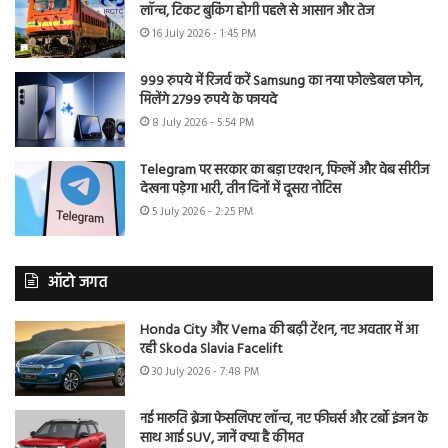
लॉन्च, टिकट बुकिंग होगी पहले से आसान और तेज
16 July 2026 - 1:45 PM
999 रुपये में रिजर्व करें Samsung का नया फोल्डेबल फोन,
मिलेंगे 2799 रुपये के फायदे
8 July 2026 - 5:54 PM
Telegram पर सरकार का बड़ा एक्शन, फिल्में और वेब सीरीज
देखना पड़ेगा भारी, तीन दिनों में दूसरा नोटिस
5 July 2026 - 2:25 PM
ऑटो जगत
Honda City और Verna की बढ़ी टेंशन, नए अवतार में आ
रही Skoda Slavia Facelift
30 July 2026 - 7:48 PM
नई मारुति ब्रेजा फेसलिफ्ट लॉन्च, नए फीचर्स और टर्बो इंजन के
साथ आई SUV, जानें क्या है कीमत