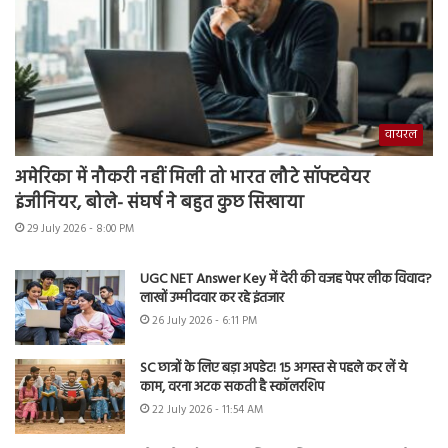
वायरल
अमेरिका में नौकरी नहीं मिली तो भारत लौटे सॉफ्टवेयर
इंजीनियर, बोले- संघर्ष ने बहुत कुछ सिखाया
29 July 2026 - 8:00 PM
UGC NET Answer Key में देरी की वजह पेपर लीक विवाद?
लाखों उम्मीदवार कर रहे इंतजार
26 July 2026 - 6:11 PM
SC छात्रों के लिए बड़ा अपडेट! 15 अगस्त से पहले कर लें ये
काम, वरना अटक सकती है स्कॉलरशिप
22 July 2026 - 11:54 AM