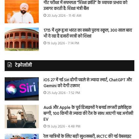
नीट परीक्षा में सफलता “शिक्षा क्रांति” के व्यापक प्रभाव को
उजागर करती है: शिक्षा मंत्री बैंस
20 July 2026 - 11:43 AM
1715 में शुरू हुआ भारत का सबसे पुराना स्कूल, 300 साल बाद
भी दे रहा है हजारों छात्रों को शिक्षा
19 July 2026 - 7:14 PM
टेक्नोलॉजी
iOS 27 में नई Siri होगी पहले से ज्यादा स्मार्ट, ChatGPT और
Gemini को देगी टक्कर
25 July 2026 - 7:52 PM
Audi और Apple के पूर्व डिजाइनरों ने बनाई लग्जरी इलेक्ट्रिक
बग्गी, 100 किमी से ज्यादा की रेंज के साथ आएगी यह अनोखी
EV
19 July 2026 - 4:48 PM
रेल यात्रियों के लिए बड़ी खुशखबरी, IRCTC की नई वेबसाइट