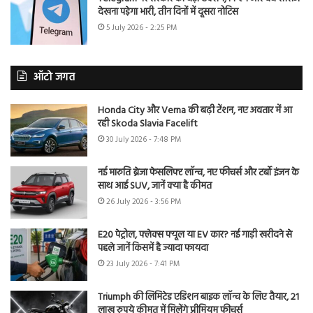
देखना पड़ेगा भारी, तीन दिनों में दूसरा नोटिस
5 July 2026 - 2:25 PM
ऑटो जगत
Honda City और Verna की बढ़ी टेंशन, नए अवतार में आ
रही Skoda Slavia Facelift
30 July 2026 - 7:48 PM
नई मारुति ब्रेजा फेसलिफ्ट लॉन्च, नए फीचर्स और टर्बो इंजन के
साथ आई SUV, जानें क्या है कीमत
26 July 2026 - 3:56 PM
E20 पेट्रोल, फ्लेक्स फ्यूल या EV कार? नई गाड़ी खरीदने से
पहले जानें किसमें है ज्यादा फायदा
23 July 2026 - 7:41 PM
Triumph की लिमिटेड एडिशन बाइक लॉन्च के लिए तैयार, 21
लाख रुपये कीमत में मिलेंगे प्रीमियम फीचर्स