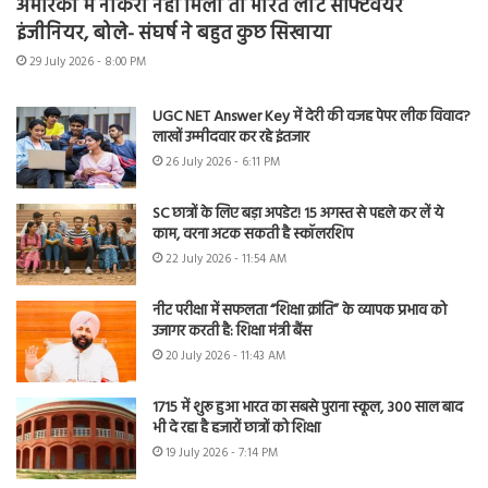
अमेरिका में नौकरी नहीं मिली तो भारत लौटे सॉफ्टवेयर
इंजीनियर, बोले- संघर्ष ने बहुत कुछ सिखाया
29 July 2026 - 8:00 PM
UGC NET Answer Key में देरी की वजह पेपर लीक विवाद?
लाखों उम्मीदवार कर रहे इंतजार
26 July 2026 - 6:11 PM
SC छात्रों के लिए बड़ा अपडेट! 15 अगस्त से पहले कर लें ये
काम, वरना अटक सकती है स्कॉलरशिप
22 July 2026 - 11:54 AM
नीट परीक्षा में सफलता “शिक्षा क्रांति” के व्यापक प्रभाव को
उजागर करती है: शिक्षा मंत्री बैंस
20 July 2026 - 11:43 AM
1715 में शुरू हुआ भारत का सबसे पुराना स्कूल, 300 साल बाद
भी दे रहा है हजारों छात्रों को शिक्षा
19 July 2026 - 7:14 PM