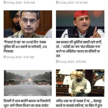
31 July 2026 - 10:33 AM
31 July 2026 - 11:00 AM
‘गैंगस्टरां ते वार’ का 191वां दिन: पंजाब
जब सरकार की कुर्सियां खाली रहने लगीं,
पुलिस की 611 स्थानों पर छापेमारी, 310
तो…’ भदोही का नाम ‘संत रविदास नगर’
गिरफ्तार
करने पर अखिलेश यादव का बीजेपी पर
तंज
31 July 2026 - 9:20 AM
31 July 2026 - 8:19 AM
दिल्ली में आज बरसेंगे बादल या निकलेगी
अमित शाह या तो जवाब दें या…., बेकसूर
धूप? जानें मौसम विभाग का ताजा अपडेट
बच्चों पर बरसाई लाठियां, नए बिल में कुछ