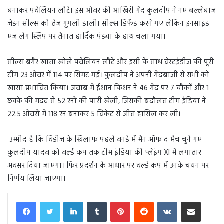
बनाकर पवेलियन लौटे। इस ओवर की आखिरी गेंद कुलदीप ने नए बल्लेबाज
जेडन सील्स को तेज गुगली डाली। सील्स डिफेंड करने गए लेकिन इनसाइड
एज लेग स्लिप पर तैनात हार्दिक पंड्या के हाथ चला गया।
सील्स बगैर खाता खोले पवेलियन लौटे और इसी के साथ वेस्टइंडीज की पूरी
टीम 23 ओवर में 114 पर सिमट गई। कुलदीप ने अपनी गेंदबाजी से सभी को
खासा प्रभावित किया। जवाब में ईशान किशन ने 46 गेंद पर 7 चौकों और 1
छक्के की मदद से 52 रनों की पारी खेली, जिसकी बदौलत टीम इंडिया ने
22.5 ओवरों में 118 रन बनाकर 5 विकेट से जीत हासिल कर ली।
उम्मीद है कि विंडीज के खिलाफ पहले वनडे में मैन ऑफ द मैच चुने गए
कुलदीप यादव को वर्ल्ड कप तक टीम इंडिया की प्लेइंग XI में लगातार
अवसर दिया जाएगा। फिर प्रदर्शन के आधार पर वर्ल्ड कप में उनके चयन पर
निर्णय लिया जाएगा।
LinkedIn
Tumblr
Pinterest
Reddit
VKontakte
Share via Email
Print