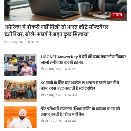
वायरल
अमेरिका में नौकरी नहीं मिली तो भारत लौटे सॉफ्टवेयर
इंजीनियर, बोले- संघर्ष ने बहुत कुछ सिखाया
29 July 2026 - 8:00 PM
UGC NET Answer Key में देरी की वजह पेपर लीक विवाद?
लाखों उम्मीदवार कर रहे इंतजार
26 July 2026 - 6:11 PM
SC छात्रों के लिए बड़ा अपडेट! 15 अगस्त से पहले कर लें ये
काम, वरना अटक सकती है स्कॉलरशिप
22 July 2026 - 11:54 AM
नीट परीक्षा में सफलता “शिक्षा क्रांति” के व्यापक प्रभाव को
उजागर करती है: शिक्षा मंत्री बैंस
20 July 2026 - 11:43 AM