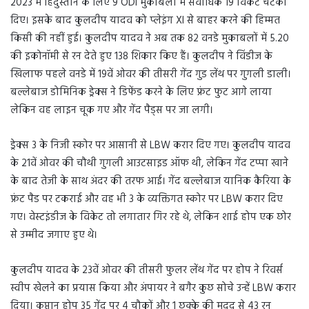
2023 में हिंदुस्तान के लिए 9 ODI मुकाबलों में सर्वाधिक 19 विकेट चटका
दिए। इसके बाद कुलदीप यादव को प्लेइंग XI से बाहर करने की हिम्मत
किसी की नहीं हुई। कुलदीप यादव ने अब तक 82 वनडे मुकाबलों में 5.20
की इकोनॉमी से रन देते हुए 138 शिकार किए हैं। कुलदीप ने विंडीज के
खिलाफ पहले वनडे में 19वें ओवर की तीसरी गेंद गुड लेंथ पर गुगली डाली।
बल्लेबाज डोमिनिक ड्रेक्स ने डिफेंड करने के लिए फ्रंट फुट आगे लाया
लेकिन वह लाइन चूक गए और गेंद पैड्स पर जा लगी।
ड्रेक्स 3 के निजी स्कोर पर आसानी से LBW करार दिए गए। कुलदीप यादव
के 21वें ओवर की चौथी गुगली आउटसाइड ऑफ थी, लेकिन गेंद टप्पा खाने
के बाद तेजी के साथ अंदर की तरफ आई। गेंद बल्लेबाज यानिक कैरिया के
फ्रंट पैड पर टकराई और वह भी 3 के व्यक्तिगत स्कोर पर LBW करार दिए
गए। वेस्टइंडीज के विकेट तो लगातार गिर रहे थे, लेकिन शाई होप एक छोर
से उम्मीद जगाए हुए थे।
कुलदीप यादव के 23वें ओवर की तीसरी फुलर लेंथ गेंद पर होप ने रिवर्स
स्वीप खेलने का प्रयास किया और अंपायर ने बगैर कुछ सोचे उन्हें LBW करार
दिया। कप्तान होप 35 गेंद पर 4 चौकों और 1 छक्के की मदद से 43 रन