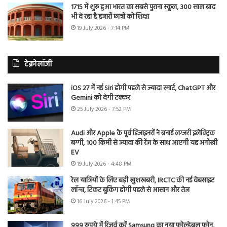
1715 में शुरू हुआ भारत का सबसे पुराना स्कूल, 300 साल बाद
भी दे रहा है हजारों छात्रों को शिक्षा
19 July 2026 - 7:14 PM
टेक्नोलॉजी
iOS 27 में नई Siri होगी पहले से ज्यादा स्मार्ट, ChatGPT और
Gemini को देगी टक्कर
25 July 2026 - 7:52 PM
Audi और Apple के पूर्व डिजाइनरों ने बनाई लग्जरी इलेक्ट्रिक
बग्गी, 100 किमी से ज्यादा की रेंज के साथ आएगी यह अनोखी
EV
19 July 2026 - 4:48 PM
रेल यात्रियों के लिए बड़ी खुशखबरी, IRCTC की नई वेबसाइट
लॉन्च, टिकट बुकिंग होगी पहले से आसान और तेज
16 July 2026 - 1:45 PM
999 रुपये में रिजर्व करें Samsung का नया फोल्डेबल फोन,