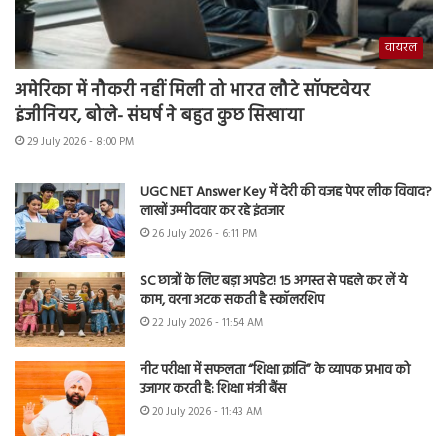
वायरल
अमेरिका में नौकरी नहीं मिली तो भारत लौटे सॉफ्टवेयर
इंजीनियर, बोले- संघर्ष ने बहुत कुछ सिखाया
29 July 2026 - 8:00 PM
UGC NET Answer Key में देरी की वजह पेपर लीक विवाद?
लाखों उम्मीदवार कर रहे इंतजार
26 July 2026 - 6:11 PM
SC छात्रों के लिए बड़ा अपडेट! 15 अगस्त से पहले कर लें ये
काम, वरना अटक सकती है स्कॉलरशिप
22 July 2026 - 11:54 AM
नीट परीक्षा में सफलता “शिक्षा क्रांति” के व्यापक प्रभाव को
उजागर करती है: शिक्षा मंत्री बैंस
20 July 2026 - 11:43 AM