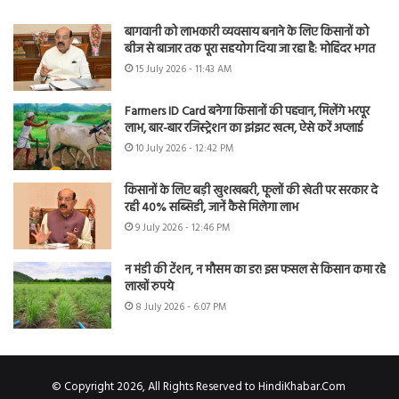
बागवानी को लाभकारी व्यवसाय बनाने के लिए किसानों को
बीज से बाजार तक पूरा सहयोग दिया जा रहा है: मोहिंदर भगत
15 July 2026 - 11:43 AM
Farmers ID Card बनेगा किसानों की पहचान, मिलेंगे भरपूर
लाभ, बार-बार रजिस्ट्रेशन का झंझट खत्म, ऐसे करें अप्लाई
10 July 2026 - 12:42 PM
किसानों के लिए बड़ी खुशखबरी, फूलों की खेती पर सरकार दे
रही 40% सब्सिडी, जानें कैसे मिलेगा लाभ
9 July 2026 - 12:46 PM
न मंडी की टेंशन, न मौसम का डर! इस फसल से किसान कमा रहे
लाखों रुपये
8 July 2026 - 6:07 PM
© Copyright 2026, All Rights Reserved to HindiKhabar.Com