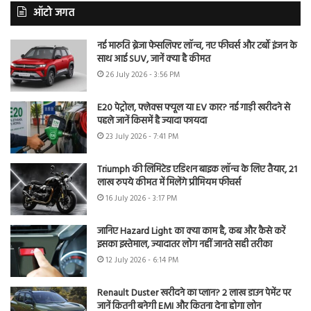
ऑटो जगत
नई मारुति ब्रेजा फेसलिफ्ट लॉन्च, नए फीचर्स और टर्बो इंजन के
साथ आई SUV, जानें क्या है कीमत
26 July 2026 - 3:56 PM
E20 पेट्रोल, फ्लेक्स फ्यूल या EV कार? नई गाड़ी खरीदने से
पहले जानें किसमें है ज्यादा फायदा
23 July 2026 - 7:41 PM
Triumph की लिमिटेड एडिशन बाइक लॉन्च के लिए तैयार, 21
लाख रुपये कीमत में मिलेंगे प्रीमियम फीचर्स
16 July 2026 - 3:17 PM
जानिए Hazard Light का क्या काम है, कब और कैसे करें
इसका इस्तेमाल, ज्यादातर लोग नहीं जानते सही तरीका
12 July 2026 - 6:14 PM
Renault Duster खरीदने का प्लान? 2 लाख डाउन पेमेंट पर
जानें कितनी बनेगी EMI और कितना देना होगा लोन