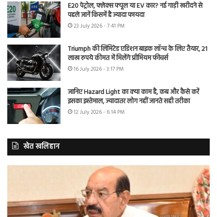
E20 पेट्रोल, फ्लेक्स फ्यूल या EV कार? नई गाड़ी खरीदने से
पहले जानें किसमें है ज्यादा फायदा
23 July 2026 - 7:41 PM
Triumph की लिमिटेड एडिशन बाइक लॉन्च के लिए तैयार, 21
लाख रुपये कीमत में मिलेंगे प्रीमियम फीचर्स
16 July 2026 - 3:17 PM
जानिए Hazard Light का क्या काम है, कब और कैसे करें
इसका इस्तेमाल, ज्यादातर लोग नहीं जानते सही तरीका
12 July 2026 - 6:14 PM
खेत खलिहान