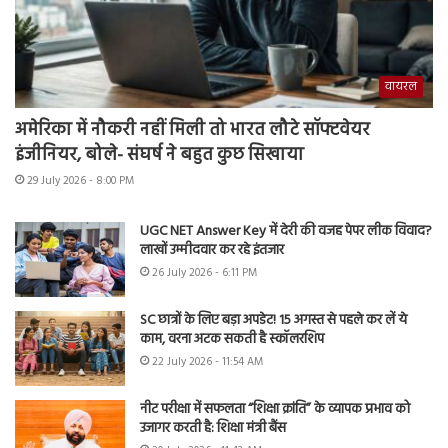
वायरल
अमेरिका में नौकरी नहीं मिली तो भारत लौटे सॉफ्टवेयर
इंजीनियर, बोले- संघर्ष ने बहुत कुछ सिखाया
29 July 2026 - 8:00 PM
UGC NET Answer Key में देरी की वजह पेपर लीक विवाद?
लाखों उम्मीदवार कर रहे इंतजार
26 July 2026 - 6:11 PM
SC छात्रों के लिए बड़ा अपडेट! 15 अगस्त से पहले कर लें ये
काम, वरना अटक सकती है स्कॉलरशिप
22 July 2026 - 11:54 AM
नीट परीक्षा में सफलता “शिक्षा क्रांति” के व्यापक प्रभाव को
उजागर करती है: शिक्षा मंत्री बैंस