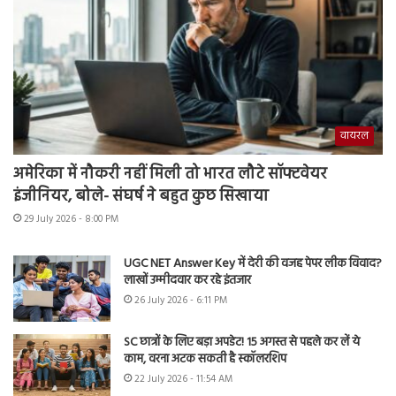
वायरल
अमेरिका में नौकरी नहीं मिली तो भारत लौटे सॉफ्टवेयर
इंजीनियर, बोले- संघर्ष ने बहुत कुछ सिखाया
29 July 2026 - 8:00 PM
UGC NET Answer Key में देरी की वजह पेपर लीक विवाद?
लाखों उम्मीदवार कर रहे इंतजार
26 July 2026 - 6:11 PM
SC छात्रों के लिए बड़ा अपडेट! 15 अगस्त से पहले कर लें ये
काम, वरना अटक सकती है स्कॉलरशिप
22 July 2026 - 11:54 AM