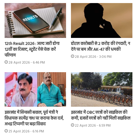
12th Result 2026 : जल्द जारी होगा
होटल कारोबारी से 2 करोड़ की रंगदारी, न
12वीं का रिजल्ट, स्टूडेंट ऐसे चेक करें
देने पर बम और AK-47 की धमकी
परिणाम
28 April 2026 - 3:06 PM
28 April 2026 - 6:46 PM
झारखंड में सियासी बवाल, पूर्व मंत्री ने
झारखंड में OBC छात्रों को साइकिल की
विधायक सत्येंद्र नाथ पर कराया केस दर्ज,
कमी, हजारों छात्रों को नहीं मिली साइकिल
अभद्र टिप्पणी पर बढ़ा विवाद
22 April 2026 - 6:59 PM
25 April 2026 - 6:16 PM