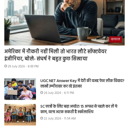
वायरल
अमेरिका में नौकरी नहीं मिली तो भारत लौटे सॉफ्टवेयर
इंजीनियर, बोले- संघर्ष ने बहुत कुछ सिखाया
29 July 2026 - 8:00 PM
UGC NET Answer Key में देरी की वजह पेपर लीक विवाद?
लाखों उम्मीदवार कर रहे इंतजार
26 July 2026 - 6:11 PM
SC छात्रों के लिए बड़ा अपडेट! 15 अगस्त से पहले कर लें ये
काम, वरना अटक सकती है स्कॉलरशिप
22 July 2026 - 11:54 AM