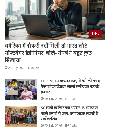
वायरल
अमेरिका में नौकरी नहीं मिली तो भारत लौटे
सॉफ्टवेयर इंजीनियर, बोले- संघर्ष ने बहुत कुछ
सिखाया
29 July 2026 - 8:00 PM
UGC NET Answer Key में देरी की वजह
पेपर लीक विवाद? लाखों उम्मीदवार कर रहे
इंतजार
26 July 2026 - 6:11 PM
SC छात्रों के लिए बड़ा अपडेट! 15 अगस्त से
पहले कर लें ये काम, वरना अटक सकती है
स्कॉलरशिप
22 July 2026 - 11:54 AM