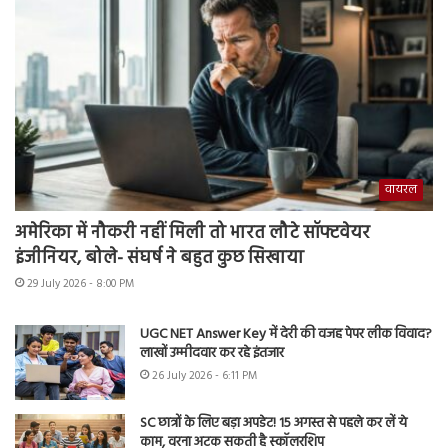
वायरल
अमेरिका में नौकरी नहीं मिली तो भारत लौटे सॉफ्टवेयर
इंजीनियर, बोले- संघर्ष ने बहुत कुछ सिखाया
29 July 2026 - 8:00 PM
UGC NET Answer Key में देरी की वजह पेपर लीक विवाद?
लाखों उम्मीदवार कर रहे इंतजार
26 July 2026 - 6:11 PM
SC छात्रों के लिए बड़ा अपडेट! 15 अगस्त से पहले कर लें ये
काम, वरना अटक सकती है स्कॉलरशिप