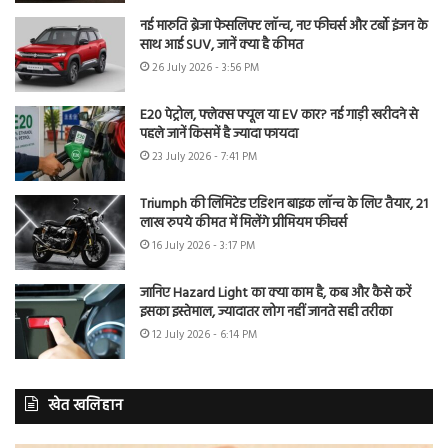
नई मारुति ब्रेजा फेसलिफ्ट लॉन्च, नए फीचर्स और टर्बो इंजन के
साथ आई SUV, जानें क्या है कीमत
26 July 2026 - 3:56 PM
E20 पेट्रोल, फ्लेक्स फ्यूल या EV कार? नई गाड़ी खरीदने से
पहले जानें किसमें है ज्यादा फायदा
23 July 2026 - 7:41 PM
Triumph की लिमिटेड एडिशन बाइक लॉन्च के लिए तैयार, 21
लाख रुपये कीमत में मिलेंगे प्रीमियम फीचर्स
16 July 2026 - 3:17 PM
जानिए Hazard Light का क्या काम है, कब और कैसे करें
इसका इस्तेमाल, ज्यादातर लोग नहीं जानते सही तरीका
12 July 2026 - 6:14 PM
खेत खलिहान