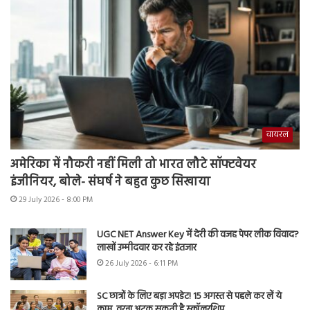
वायरल
अमेरिका में नौकरी नहीं मिली तो भारत लौटे सॉफ्टवेयर
इंजीनियर, बोले- संघर्ष ने बहुत कुछ सिखाया
29 July 2026 - 8:00 PM
UGC NET Answer Key में देरी की वजह पेपर लीक विवाद?
लाखों उम्मीदवार कर रहे इंतजार
26 July 2026 - 6:11 PM
SC छात्रों के लिए बड़ा अपडेट! 15 अगस्त से पहले कर लें ये
काम, वरना अटक सकती है स्कॉलरशिप