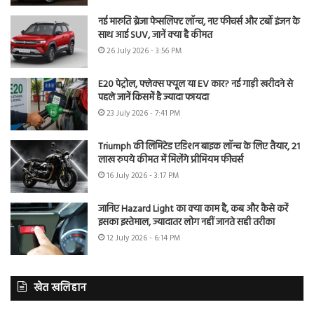
नई मारुति ब्रेजा फेसलिफ्ट लॉन्च, नए फीचर्स और टर्बो इंजन के
साथ आई SUV, जानें क्या है कीमत
26 July 2026 - 3:56 PM
E20 पेट्रोल, फ्लेक्स फ्यूल या EV कार? नई गाड़ी खरीदने से
पहले जानें किसमें है ज्यादा फायदा
23 July 2026 - 7:41 PM
Triumph की लिमिटेड एडिशन बाइक लॉन्च के लिए तैयार, 21
लाख रुपये कीमत में मिलेंगे प्रीमियम फीचर्स
16 July 2026 - 3:17 PM
जानिए Hazard Light का क्या काम है, कब और कैसे करें
इसका इस्तेमाल, ज्यादातर लोग नहीं जानते सही तरीका
12 July 2026 - 6:14 PM
खेत खलिहान