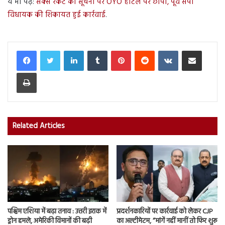
ये भी पढ़ें:
सेक्स रैकेट की सूचना पर OYO होटल पर छापा, पूर्व सपा
विधायक की शिकायत हुई कार्रवाई
.
LinkedIn
Tumblr
Pinterest
Reddit
VKontakte
Share via Email
Print
Related Articles
पश्चिम एशिया में बढ़ा तनाव : उत्तरी इराक में
प्रदर्शनकारियों पर कार्रवाई को लेकर CJP
ड्रोन हमले, अमेरिकी विमानों की बढ़ी
का अल्टीमेटम, “मांगें नहीं मानीं तो फिर शुरू