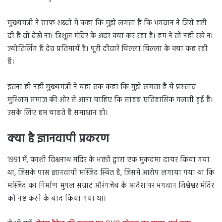
मुख्‍यमंत्री ने साफ शब्‍दों में कहा क‍ि मुझे लगता है क‍ि भगवान ने ज‍िसे दृष्टी
दी है वो देखे ना। त्र‍िशूल मंद‍िर के अंदर क्‍या कर रहा है। हम ने तो नहीं रखे न।
ज्योतिर्लिंग हैं देव प्रत‍िमायें हैं। पूरी दीवारें च‍िल्‍ला च‍िल्‍ला के क्‍या कह रही
हैं।
इतना ही नहीं मुख्‍यमंत्री ने यहां तक कहा क‍ि मुझे लगता है ये प्रस्‍ताव
मुस्‍ल‍िम समाज की ओर से आना चाह‍िए क‍ि साहब एत‍िहास‍िक गलती हुई है।
उसके ल‍िए हम चाहते हैं समाधान हो।
क्‍या है ज्ञानवापी प्रकरण
1991 में, काशी विश्वनाथ मंदिर के भक्तों द्वारा एक मुकदमा दायर किया गया
था, जिसके पास ज्ञानवापी मस्जिद स्थित है, जिसमें आरोप लगाया गया था कि
मस्जिद का निर्माण मुगल सम्राट औरंगजेब के आदेश पर भगवान विश्वेश्वर मंदिर
को नष्ट करने के बाद किया गया था।