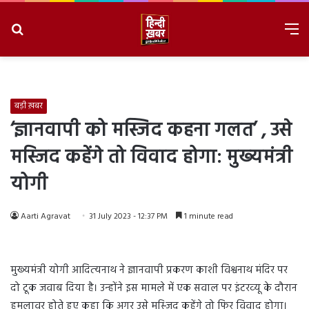
Search
M
for
8/10/2026, 2:32:52 PM
बड़ी ख़बर
‘ज्ञानवापी को मस्जिद कहना गलत’ , उसे
मस्‍ज‍िद कहेंगे तो व‍िवाद होगा: मुख्‍यमंत्री
योगी
Aarti Agravat
31 July 2023 - 12:37 PM
1 minute read
मुख्‍यमंत्री योगी आद‍ित्‍यनाथ ने ज्ञानवापी प्रकरण काशी विश्वनाथ मंद‍िर पर
दो टूक जवाब द‍िया है। उन्‍होंने इस मामले में एक सवाल पर इंटरव्‍यू के दौरान
हमलावर होते हुए कहा क‍ि अगर उसे मस्‍ज‍िद कहेंगे तो फ‍िर व‍िवाद होगा।