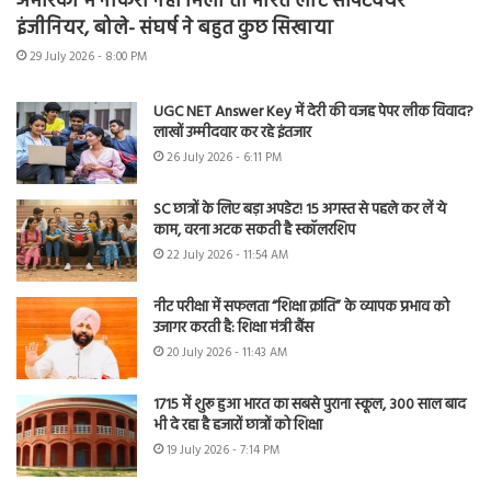
अमेरिका में नौकरी नहीं मिली तो भारत लौटे सॉफ्टवेयर
इंजीनियर, बोले- संघर्ष ने बहुत कुछ सिखाया
29 July 2026 - 8:00 PM
UGC NET Answer Key में देरी की वजह पेपर लीक विवाद?
लाखों उम्मीदवार कर रहे इंतजार
26 July 2026 - 6:11 PM
SC छात्रों के लिए बड़ा अपडेट! 15 अगस्त से पहले कर लें ये
काम, वरना अटक सकती है स्कॉलरशिप
22 July 2026 - 11:54 AM
नीट परीक्षा में सफलता “शिक्षा क्रांति” के व्यापक प्रभाव को
उजागर करती है: शिक्षा मंत्री बैंस
20 July 2026 - 11:43 AM
1715 में शुरू हुआ भारत का सबसे पुराना स्कूल, 300 साल बाद
भी दे रहा है हजारों छात्रों को शिक्षा
19 July 2026 - 7:14 PM