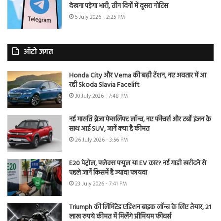
देखना पड़ेगा भारी, तीन दिनों में दूसरा नोटिस
5 July 2026 - 2:25 PM
ऑटो जगत
Honda City और Verna की बढ़ी टेंशन, नए अवतार में आ
रही Skoda Slavia Facelift
30 July 2026 - 7:48 PM
नई मारुति ब्रेजा फेसलिफ्ट लॉन्च, नए फीचर्स और टर्बो इंजन के
साथ आई SUV, जानें क्या है कीमत
26 July 2026 - 3:56 PM
E20 पेट्रोल, फ्लेक्स फ्यूल या EV कार? नई गाड़ी खरीदने से
पहले जानें किसमें है ज्यादा फायदा
23 July 2026 - 7:41 PM
Triumph की लिमिटेड एडिशन बाइक लॉन्च के लिए तैयार, 21
लाख रुपये कीमत में मिलेंगे प्रीमियम फीचर्स