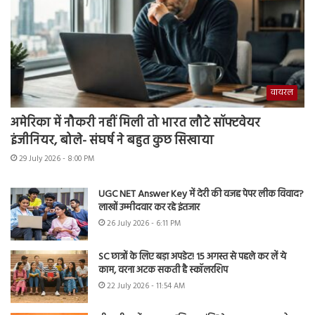
वायरल
अमेरिका में नौकरी नहीं मिली तो भारत लौटे सॉफ्टवेयर
इंजीनियर, बोले- संघर्ष ने बहुत कुछ सिखाया
29 July 2026 - 8:00 PM
UGC NET Answer Key में देरी की वजह पेपर लीक विवाद?
लाखों उम्मीदवार कर रहे इंतजार
26 July 2026 - 6:11 PM
SC छात्रों के लिए बड़ा अपडेट! 15 अगस्त से पहले कर लें ये
काम, वरना अटक सकती है स्कॉलरशिप
22 July 2026 - 11:54 AM