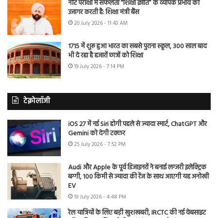
नीट परीक्षा में सफलता “शिक्षा क्रांति” के व्यापक प्रभाव को
उजागर करती है: शिक्षा मंत्री बैंस
20 July 2026 - 11:43 AM
1715 में शुरू हुआ भारत का सबसे पुराना स्कूल, 300 साल बाद
भी दे रहा है हजारों छात्रों को शिक्षा
19 July 2026 - 7:14 PM
टेक्नोलॉजी
iOS 27 में नई Siri होगी पहले से ज्यादा स्मार्ट, ChatGPT और
Gemini को देगी टक्कर
25 July 2026 - 7:52 PM
Audi और Apple के पूर्व डिजाइनरों ने बनाई लग्जरी इलेक्ट्रिक
बग्गी, 100 किमी से ज्यादा की रेंज के साथ आएगी यह अनोखी
EV
19 July 2026 - 4:48 PM
रेल यात्रियों के लिए बड़ी खुशखबरी, IRCTC की नई वेबसाइट