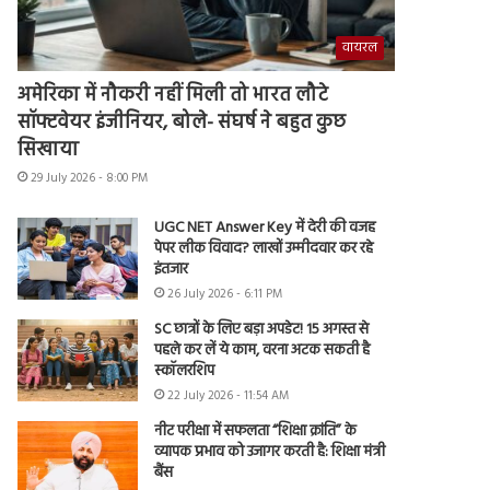
वायरल
अमेरिका में नौकरी नहीं मिली तो भारत लौटे
सॉफ्टवेयर इंजीनियर, बोले- संघर्ष ने बहुत कुछ
सिखाया
29 July 2026 - 8:00 PM
UGC NET Answer Key में देरी की वजह
पेपर लीक विवाद? लाखों उम्मीदवार कर रहे
इंतजार
26 July 2026 - 6:11 PM
SC छात्रों के लिए बड़ा अपडेट! 15 अगस्त से
पहले कर लें ये काम, वरना अटक सकती है
स्कॉलरशिप
22 July 2026 - 11:54 AM
नीट परीक्षा में सफलता “शिक्षा क्रांति” के
व्यापक प्रभाव को उजागर करती है: शिक्षा मंत्री
बैंस