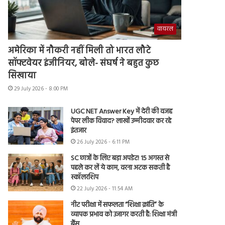
वायरल
अमेरिका में नौकरी नहीं मिली तो भारत लौटे
सॉफ्टवेयर इंजीनियर, बोले- संघर्ष ने बहुत कुछ
सिखाया
29 July 2026 - 8:00 PM
UGC NET Answer Key में देरी की वजह
पेपर लीक विवाद? लाखों उम्मीदवार कर रहे
इंतजार
26 July 2026 - 6:11 PM
SC छात्रों के लिए बड़ा अपडेट! 15 अगस्त से
पहले कर लें ये काम, वरना अटक सकती है
स्कॉलरशिप
22 July 2026 - 11:54 AM
नीट परीक्षा में सफलता “शिक्षा क्रांति” के
व्यापक प्रभाव को उजागर करती है: शिक्षा मंत्री
बैंस